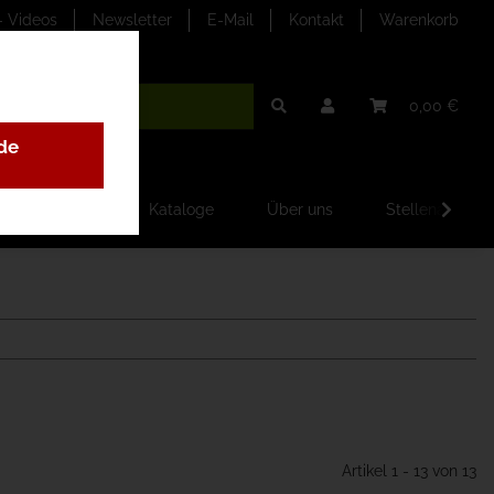
- Videos
Newsletter
E-Mail
Kontakt
Warenkorb
0,00 €
de
ilder-Galerien
Kataloge
Über uns
Stellenangebo
Artikel 1 - 13 von 13