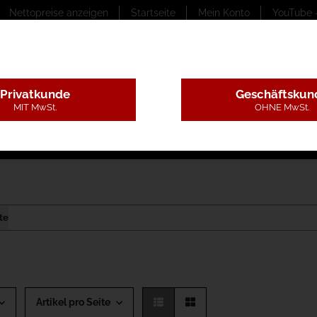
Nettopreise anzeigen
Startseite
Mein Konto
YouTube 
Privatkunde
Geschäftskun
MIT MwSt.
OHNE MwSt.
ungstexte
Montageleistungen
Begutachtung
B
te
Artikel pro Seite