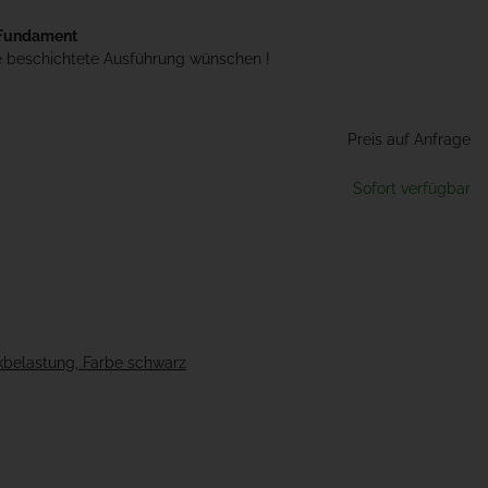
 Fundament
e beschichtete Ausführung wünschen !
ertigfundament
Preis auf Anfrage
te wählen Sie eine Variation.
Sofort verfügbar
ckbelastung, Farbe schwarz