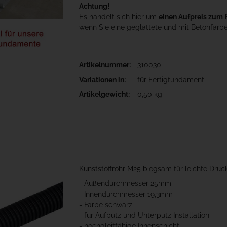
Achtung!
Es handelt sich hier um
einen Aufpreis zum
wenn Sie eine geglättete und mit Betonfarb
Artikelnummer:
310030
für F
Variationen in:
für Fertigfundament
Bit
Artikelgewicht:
0,50 kg
Kunststoffrohr M25 biegsam für leichte Dru
- Außendurchmesser 25mm
- Innendurchmesser 19,3mm
- Farbe schwarz
- für Aufputz und Unterputz Installation
- hochgleitfähige Innenschicht