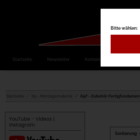
Bitte wählen:
Startseite
Newsletter
Kontakt
Ausschreib
Startseite
69 - Montagematerial
69F - Zubehör Fertigfundamen
YouTube - Videos |
Instagram
Sortierung