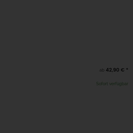
42,90 €
*
l
ab
te wählen Sie eine Variation.
Sofort verfügbar
x