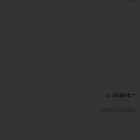
14,90 €
*
l
ab
te wählen Sie eine Variation.
Sofort verfügbar
x