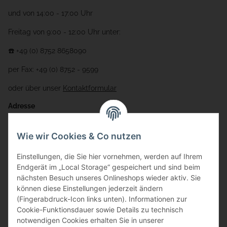
und von 14:00 - 17:00 Uhr
Freitag von 9:00 - 12:00 Uhr unter:
☎️ +49 (0) 8752 8658090
per Fax: +49 (0) 8752 - 9599
oder über unser
Kontaktformular
Adresse
Bauer-Systemtechnik GmbH
Wie wir Cookies & Co nutzen
Gewerbering 17
Einstellungen, die Sie hier vornehmen, werden auf Ihrem
84072 Au i.d. Hallertau
Endgerät im „Local Storage“ gespeichert und sind beim
nächsten Besuch unseres Onlineshops wieder aktiv. Sie
info@bauer-tore.de
können diese Einstellungen jederzeit ändern
(Fingerabdruck-Icon links unten). Informationen zur
Cookie-Funktionsdauer sowie Details zu technisch
notwendigen Cookies erhalten Sie in unserer