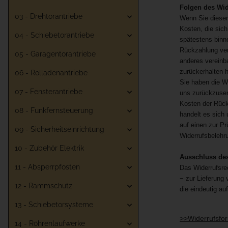
Folgen des Wid
03 - Drehtorantriebe
Wenn Sie diesen 
Kosten, die sich
04 - Schiebetorantriebe
spätestens binn
Rückzahlung ver
05 - Garagentorantriebe
anderes vereinb
zurückerhalten 
06 - Rolladenantriebe
Sie haben die W
07 - Fensterantriebe
uns zurückzusen
Kosten der Rück
08 - Funkfernsteuerung
handelt es sich
auf einen zur P
09 - Sicherheitseinrichtung
Widerrufsbelehr
10 - Zubehör Elektrik
Ausschluss des
11 - Absperrpfosten
Das Widerrufsrec
− zur Lieferung 
12 - Rammschutz
die eindeutig au
13 - Schiebetorsysteme
>>Widerrufsfo
14 - Röhrenlaufwerke