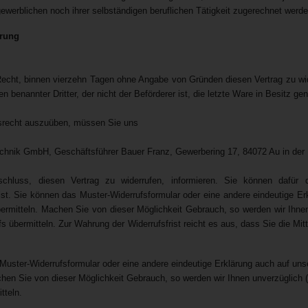
gewerblichen noch ihrer selbständigen beruflichen Tätigkeit zugerechnet werd
hrung
echt, binnen vierzehn Tagen ohne Angabe von Gründen diesen Vertrag zu wide
en benannter Dritter, der nicht der Beförderer ist, die letzte Ware in Besitz 
srecht auszuüben, müssen Sie uns
hnik GmbH, Geschäftsführer Bauer Franz, Gewerbering 17, 84072 Au in der Ha
schluss, diesen Vertrag zu widerrufen, informieren. Sie können dafür 
ist. Sie können das Muster-Widerrufsformular oder eine andere eindeutige E
bermitteln. Machen Sie von dieser Möglichkeit Gebrauch, so werden wir Ihnen
s übermitteln. Zur Wahrung der Widerrufsfrist reicht es aus, dass Sie die Mit
Muster-Widerrufsformular oder eine andere eindeutige Erklärung auch auf uns
chen Sie von dieser Möglichkeit Gebrauch, so werden wir Ihnen unverzüglich (
tteln.