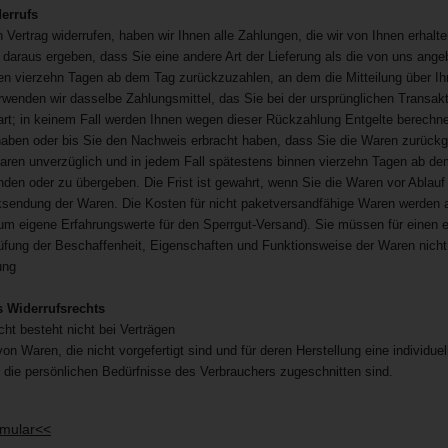
errufs
Vertrag widerrufen, haben wir Ihnen alle Zahlungen, die wir von Ihnen erhalt
 daraus ergeben, dass Sie eine andere Art der Lieferung als die von uns ange
en vierzehn Tagen ab dem Tag zurückzuzahlen, an dem die Mitteilung über Ihr
wenden wir dasselbe Zahlungsmittel, das Sie bei der ursprünglichen Transakt
art; in keinem Fall werden Ihnen wegen dieser Rückzahlung Entgelte berechne
haben oder bis Sie den Nachweis erbracht haben, dass Sie die Waren zurückge
aren unverzüglich und in jedem Fall spätestens binnen vierzehn Tagen ab dem
den oder zu übergeben. Die Frist ist gewahrt, wenn Sie die Waren vor Ablauf 
sendung der Waren. Die Kosten für nicht paketversandfähige Waren werden 
 um eigene Erfahrungswerte für den Sperrgut-Versand). Sie müssen für einen
rüfung der Beschaffenheit, Eigenschaften und Funktionsweise der Waren nich
ung
 Widerrufsrechts
ht besteht nicht bei Verträgen
von Waren, die nicht vorgefertigt sind und für deren Herstellung eine indivi
f die persönlichen Bedürfnisse des Verbrauchers zugeschnitten sind.
rmular<<