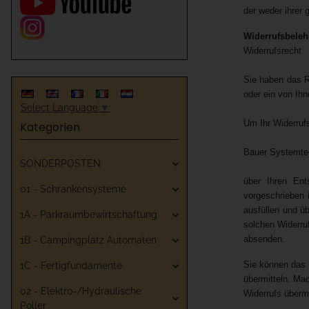
der weder ihrer 
Widerrufsbele
Widerrufsrecht
Sie haben das R
oder ein von Ihn
Select Language
▼
Um Ihr Widerruf
Kategorien
Bauer Systemtec
SONDERPOSTEN
über Ihren Ent
01 - Schrankensysteme
vorgeschrieben 
ausfüllen und ü
1A - Parkraumbewirtschaftung
solchen Widerruf
absenden.
1B - Campingplatz Automaten
Sie können das 
1C - Fertigfundamente
übermitteln. Ma
02 - Elektro-/Hydraulische
Widerrufs übermi
Poller