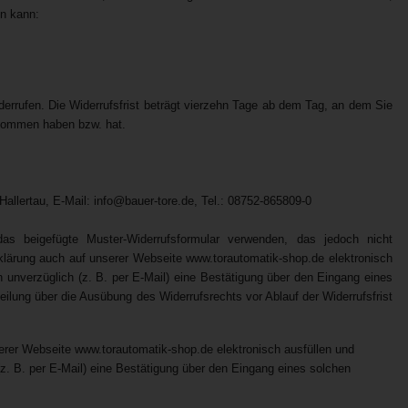
en kann:
rrufen. Die Widerrufsfrist beträgt vierzehn Tage ab dem Tag, an dem Sie
genommen haben bzw. hat.
llertau, E-Mail: info@bauer-tore.de, Tel.: 08752-865809-0
das beigefügte Muster-Widerrufsformular verwenden, das jedoch nicht
rklärung auch auf unserer Webseite www.torautomatik-shop.de elektronisch
 unverzüglich (z. B. per E-Mail) eine Bestätigung über den Eingang eines
teilung über die Ausübung des Widerrufsrechts vor Ablauf der Widerrufsfrist
erer Webseite www.torautomatik-shop.de elektronisch ausfüllen und
z. B. per E-Mail) eine Bestätigung über den Eingang eines solchen