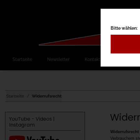
Bitte wählen:
Startseite
Newsletter
Kontakt
Ausschreib
Startseite
Widerrufsrecht
Widerr
YouTube - Videos |
Instagram
Widerrufsrecht
Verbrauchern st