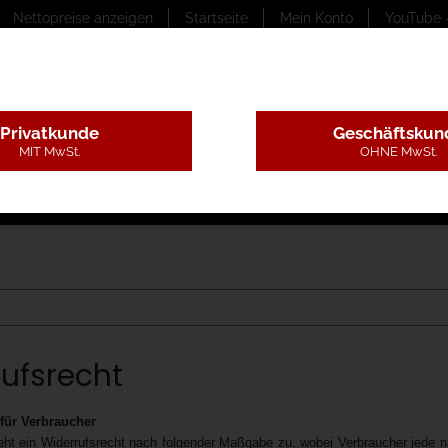
Nettopreise anzeigen
Startseite
Mein Konto
YouTube 
Privatkunde
Geschäftskun
MIT MwSt.
OHNE MwSt.
ungstexte
Montageleistungen
Begutachtung
B
ufsrecht
 für Verbraucher
eht ein Widerrufsrecht nach folgender Maßgabe zu, wobei Verbraucher jede n