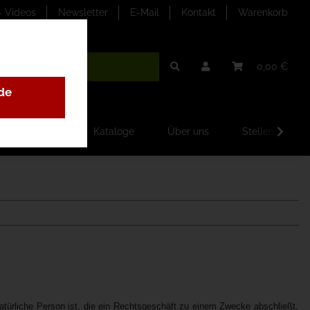
- Videos
Newsletter
E-Mail
Kontakt
Warenkorb
0,00 €
de
ilder-Galerien
Kataloge
Über uns
Stellenangebo
atürliche Person ist, die ein Rechtsgeschäft zu einem Zwecke abschließt,