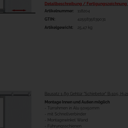
Detailbeschreibung / Fertigungszeichnung
Artikelnummer:
118204
GTIN:
4255835639031
Artikelgewicht:
25,47 kg
Bausatz 1-flg Gehtür "Schiebetor" B=105, H=
Montage Innen und Außen möglich
- Türrahmen in Alu 50x50mm
- mit Schnellverbinder
- Montagewinkel Wand
- Führungsschienen