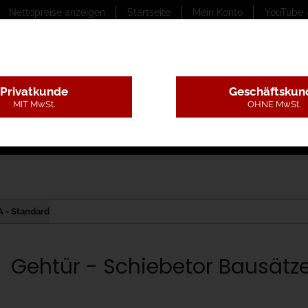
Nettopreise anzeigen
Startseite
Mein Konto
YouTube 
Privatkunde
Geschäftskun
MIT MwSt.
OHNE MwSt.
ungstexte
Montageleistungen
Begutachtung
B
 - Standard
Gehtür - Schiebetor Bausätze