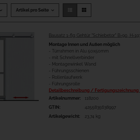
Artikel pro Seite
Bausatz 1-flg Gehtür "Schiebetor" B=90, H=1
Montage Innen und Außen möglich
- Türrahmen in Alu 50x50mm
- mit Schnellverbinder
- Montagewinkel Wand
- Führungsschienen
- Rollenlaufwerk
- Führungsrolle
Detailbeschreibung / Fertigungszeichnung
Artikelnummer:
118200
GTIN:
4255835638997
Artikelgewicht:
23,74 kg