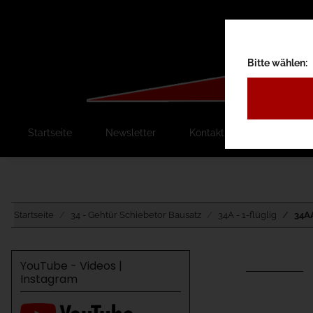
Bitte wählen:
Startseite
Newsletter
Kontakt
Ausschreib
Startseite
34 - Gehtür Schiebetor Bausatz
34A - 1-flüglig
34AA
YouTube - Videos |
Instagram