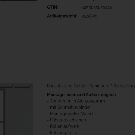
GTIN:
4255835639024
Artikelgewicht:
25,38 kg
Bausatz 1-flg Gehtür "Schiebetor" B=105,H=1
Montage Innen und Außen möglich
- Türrahmen in Alu 50x50mm
- mit Schnellverbinder
- Montagewinkel Wand
- Führungsschienen
- Rollenlaufwerk
- Führungsrolle