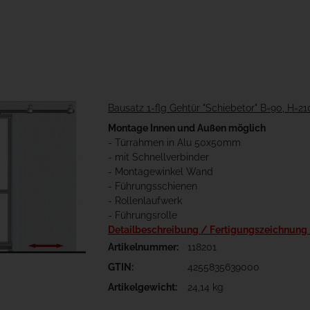
Bausatz 1-flg Gehtür "Schiebetor" B=90, H=2
Montage Innen und Außen möglich
- Türrahmen in Alu 50x50mm
- mit Schnellverbinder
- Montagewinkel Wand
- Führungsschienen
- Rollenlaufwerk
- Führungsrolle
Detailbeschreibung / Fertigungszeichnung
Artikelnummer:
118201
GTIN:
4255835639000
Artikelgewicht:
24,14 kg