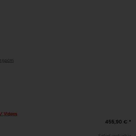
22,50cm
 / Videos
455,90 €
*