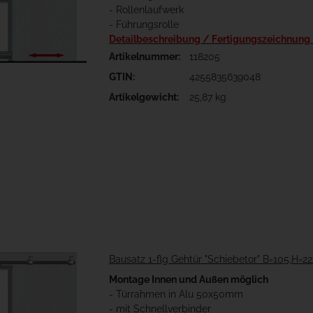
- Rollenlaufwerk
- Führungsrolle
Detailbeschreibung / Fertigungszeichnung
Artikelnummer:
118205
GTIN:
4255835639048
Artikelgewicht:
25,87 kg
Bausatz 1-flg Gehtür "Schiebetor" B=105,H=2
Montage Innen und Außen möglich
- Türrahmen in Alu 50x50mm
- mit Schnellverbinder