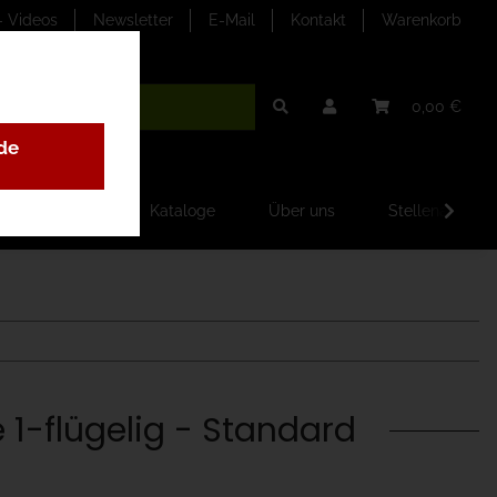
- Videos
Newsletter
E-Mail
Kontakt
Warenkorb
0,00 €
de
ilder-Galerien
Kataloge
Über uns
Stellenangebo
 1-flügelig - Standard