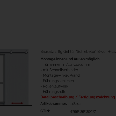
Bausatz 1-flg Gehtür "Schiebetor" B=90, H=2
Montage Innen und Außen möglich
- Türrahmen in Alu 50x50mm
- mit Schnellverbinder
- Montagewinkel Wand
- Führungsschienen
- Rollenlaufwerk
- Führungsrolle
Detailbeschreibung / Fertigungszeichnung
Artikelnummer:
118202
GTIN:
4255835639017