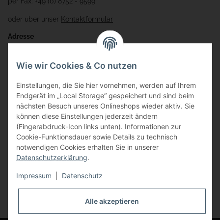
per Fax: +49 (0) 8752 - 9599
oder über unser
Kontaktformular
Adresse
Bauer-Systemtechnik GmbH
Wie wir Cookies & Co nutzen
Gewerbering 17
Einstellungen, die Sie hier vornehmen, werden auf Ihrem
84072 Au i.d. Hallertau
Endgerät im „Local Storage“ gespeichert und sind beim
nächsten Besuch unseres Onlineshops wieder aktiv. Sie
info@bauer-tore.de
können diese Einstellungen jederzeit ändern
(Fingerabdruck-Icon links unten). Informationen zur
Cookie-Funktionsdauer sowie Details zu technisch
notwendigen Cookies erhalten Sie in unserer
Datenschutzerklärung
.
Impressum
|
Datenschutz
Vertrag widerrufen
Alle akzeptieren
* Alle Preise inkl. gesetzlicher USt., zzgl.
Versand