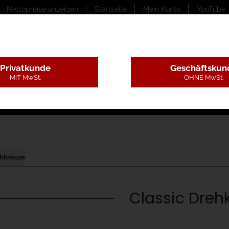
Nettopreise anzeigen
Startseite
Mein Konto
YouTube 
Privatkunde
Geschäftskun
MIT MwSt.
OHNE MwSt.
ungstexte
Montageleistungen
Begutachtung
B
rehkreuze
Classic Dreh