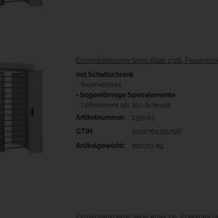
Einzeldrehsperre Serie Atlas 132S, Feuerverz
mit Schaltschrank
- feuerverzinkt
- bogenförmige Sperrelemente
- Leitelement als Alu-Schrank
Artikelnummer:
135003
GTIN:
4250764325796
Artikelgewicht:
290,00 kg
Einzeldrehsperre Serie Atlas 131, Edelstahl 