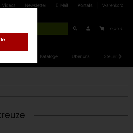
- Videos
Newsletter
E-Mail
Kontakt
Warenkorb
0,00 €
de
ilder-Galerien
Kataloge
Über uns
Stellenangebo
kreuze