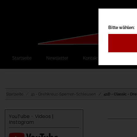
Bitte wählen:
Startseite
Newsletter
Kontakt
Ausschreib
Startseite
41 - Drehkreuz-Sperren-Schleusen
41D - Classic - D
YouTube - Videos |
Instagram