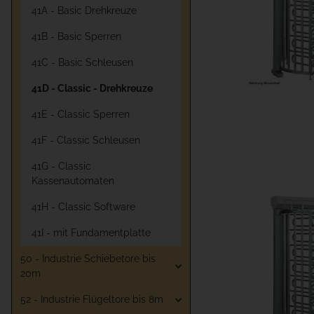
41A - Basic Drehkreuze
41B - Basic Sperren
41C - Basic Schleusen
41D - Classic - Drehkreuze
41E - Classic Sperren
41F - Classic Schleusen
41G - Classic
Kassenautomaten
41H - Classic Software
41I - mit Fundamentplatte
50 - Industrie Schiebetore bis
20m
52 - Industrie Flügeltore bis 8m