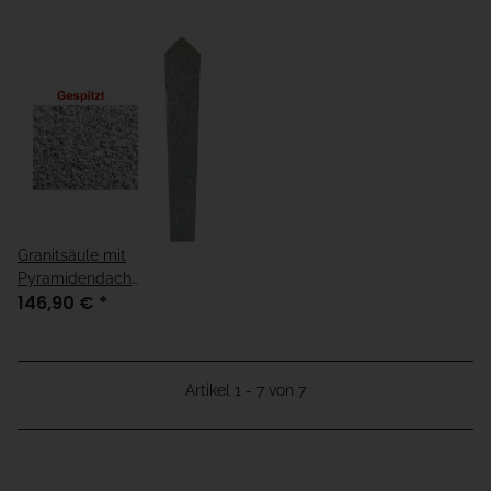
Granitsäule mit
Pyramidendach
146,90 €
*
15x15x170cm gespitzt
Artikel 1 - 7 von 7