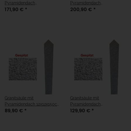
Pyramidendach
Pyramidendach
171,90 €
*
200,90 €
*
15x15x170cm geflammt
15x15x200cm geflammt
Granitsäule mit
Granitsäule mit
Pyramidendach 12x12x150cm
Pyramidendach
89,90 €
*
129,90 €
*
gespitzt
15x15x150cm gespitzt