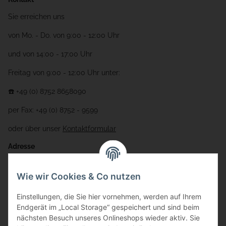
Sie erreichen uns
von Mo. - Do. von 9:00 - 12:00 Uhr
und von 14:00 - 17:00 Uhr
Freitag von 9:00 - 12:00 Uhr unter:
☎️ +49 (0) 8752 8658090
per Fax: +49 (0) 8752 - 9599
oder über unser
Kontaktformular
Adresse
Bauer-Systemtechnik GmbH
Wie wir Cookies & Co nutzen
Gewerbering 17
Einstellungen, die Sie hier vornehmen, werden auf Ihrem
84072 Au i.d. Hallertau
Endgerät im „Local Storage“ gespeichert und sind beim
nächsten Besuch unseres Onlineshops wieder aktiv. Sie
info@bauer-tore.de