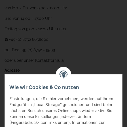
von Mo. - Do. von 9:00 - 12:00 Uhr
und von 14:00 - 17:00 Uhr
Freitag von 9:00 - 12:00 Uhr unter:
☎️ +49 (0) 8752 8658090
per Fax: +49 (0) 8752 - 9599
oder über unser
Kontaktformular
Adresse
Bauer-Systemtechnik GmbH
Wie wir Cookies & Co nutzen
Gewerbering 17
Einstellungen, die Sie hier vornehmen, werden auf Ihrem
84072 Au i.d. Hallertau
Endgerät im „Local Storage“ gespeichert und sind beim
nächsten Besuch unseres Onlineshops wieder aktiv. Sie
info@bauer-tore.de
können diese Einstellungen jederzeit ändern
(Fingerabdruck-Icon links unten). Informationen zur