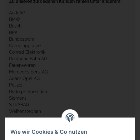
Zu unseren zufriedenen Kunden zählen unter anderem:
Audi AG
BMW
Bosch
BRK
Bundeswehr
Campingplätze
Conrad Elektronik
Deutsche Bahn AG
Feuerwehren
Mercedes Benz AG
Adam Opel AG
Polizei
Rudolph Spedition
Siemens
STRABAG
Weihenstephan
und natürlich sehr viele Privatkunden
Wie wir Cookies & Co nutzen