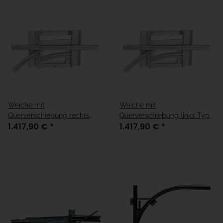
Weiche mit
Weiche mit
Querverschiebung rechts
Querverschiebung links Typ
1.417,90 €
*
1.417,90 €
*
Typ 30
30