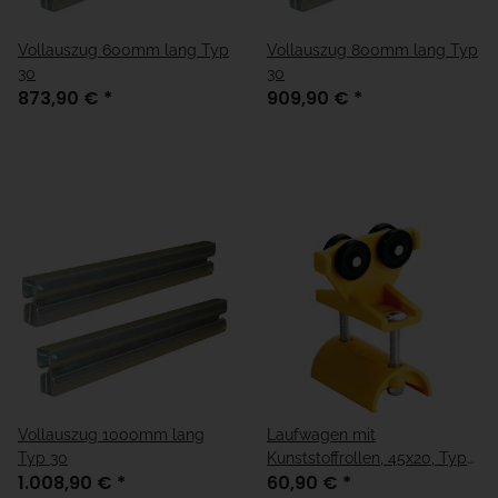
Vollauszug 600mm lang Typ
Vollauszug 800mm lang Typ
30
30
873,90 €
*
909,90 €
*
Vollauszug 1000mm lang
Laufwagen mit
Typ 30
Kunststoffrollen, 45x20, Typ
1.008,90 €
*
60,90 €
*
30