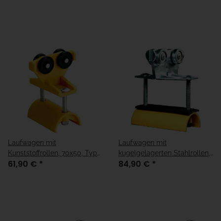
Laufwagen mit
Laufwagen mit
Kunststoffrollen, 70x50, Typ
kugelgelagerten Stahlrollen,
61,90 €
*
84,90 €
*
30
Typ 30,