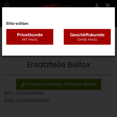
Bitte wählen:
Privatkunde
Geschäftskunde
MIT MwSt.
OHNE MwSt.
65 - Ersatzteile
Ersatzteile Belfox

Ersatzteil Anfrage Formular Belfox
65EA - Drehtorantriebe
65EB - Schiebetorantriebe