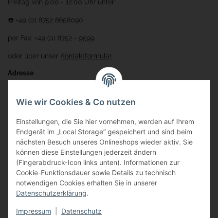
Freitag von 9:00 - 12:00 Uhr unter:
☎️ +49 (0) 8752 8658090
per Fax: +49 (0) 8752 - 9599
oder über unser
Kontaktformular
Adresse
Bauer-Systemtechnik GmbH
Wie wir Cookies & Co nutzen
Gewerbering 17
Einstellungen, die Sie hier vornehmen, werden auf Ihrem
84072 Au i.d. Hallertau
Endgerät im „Local Storage“ gespeichert und sind beim
nächsten Besuch unseres Onlineshops wieder aktiv. Sie
info@bauer-tore.de
können diese Einstellungen jederzeit ändern
(Fingerabdruck-Icon links unten). Informationen zur
Cookie-Funktionsdauer sowie Details zu technisch
notwendigen Cookies erhalten Sie in unserer
Datenschutzerklärung
.
Impressum
|
Datenschutz