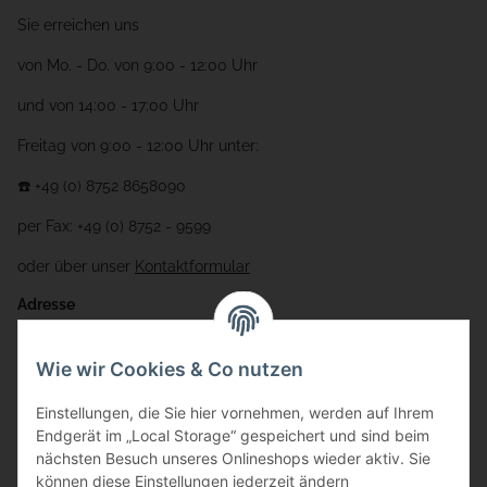
Sie erreichen uns
von Mo. - Do. von 9:00 - 12:00 Uhr
und von 14:00 - 17:00 Uhr
Freitag von 9:00 - 12:00 Uhr unter:
☎️ +49 (0) 8752 8658090
per Fax: +49 (0) 8752 - 9599
oder über unser
Kontaktformular
Adresse
Bauer-Systemtechnik GmbH
Wie wir Cookies & Co nutzen
Gewerbering 17
Einstellungen, die Sie hier vornehmen, werden auf Ihrem
84072 Au i.d. Hallertau
Endgerät im „Local Storage“ gespeichert und sind beim
nächsten Besuch unseres Onlineshops wieder aktiv. Sie
info@bauer-tore.de
können diese Einstellungen jederzeit ändern