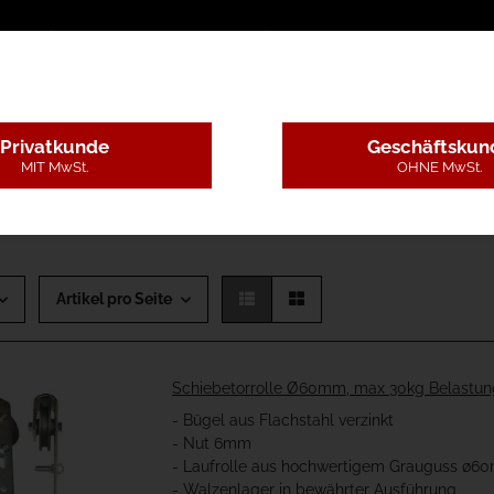
sschreibungstexte
Montageleistungen
Begutachtun
Privatkunde
Geschäftskun
MIT MwSt.
OHNE MwSt.
 Torgewicht bis 100kg
Artikel pro Seite
Schiebetorrolle Ø60mm, max 30kg Belastun
- Bügel aus Flachstahl verzinkt
- Nut 6mm
- Laufrolle aus hochwertigem Grauguss ø
- Walzenlager in bewährter Ausführung