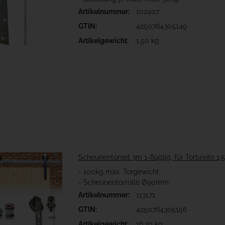
Artikelnummer:
102407
GTIN:
4250764305149
Artikelgewicht:
1,50 kg
Scheunentorset 3m 1-flüglig, für Torbreite 1
- 100kg max. Torgewicht
- Scheunentorrolle Ø90mm
Artikelnummer:
113171
GTIN:
4250764305156
Artikelgewicht:
16,20 kg