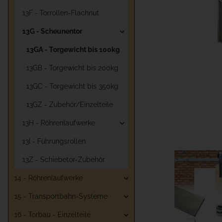
13F - Torrollen-Flachnut
13G - Scheunentor
13GA - Torgewicht bis 100kg
13GB - Torgewicht bis 200kg
13GC - Torgewicht bis 350kg
13GZ - Zubehör/Einzelteile
13H - Röhrenlaufwerke
13I - Führungsrollen
13Z - Schiebetor-Zubehör
14 - Röhrenlaufwerke
15 - Transportbahn-Systeme
16 - Torbau - Einzelteile