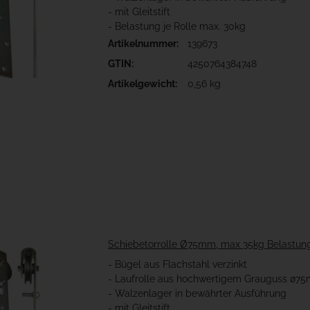
- mit Gleitstift
- Belastung je Rolle max. 30kg
Artikelnummer:
139673
GTIN:
4250764384748
Artikelgewicht:
0,56 kg
Schiebetorrolle Ø75mm, max 35kg Belastun
- Bügel aus Flachstahl verzinkt
- Laufrolle aus hochwertigem Grauguss ø7
- Walzenlager in bewährter Ausführung
- mit Gleitstift