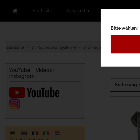
Startseite
Newsletter
Kontakt
Au
Bitte wählen:
Startseite
13 - Schiebetorsysteme
13G - Scheunentor
13GA -
YouTube - Videos |
Instagram
Sortierung
Select Language
▼