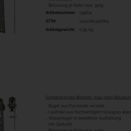
- Belastung je Rolle max. 35kg
Artikelnummer:
139674
GTIN:
4250764348764
Artikelgewicht:
0,95 kg
Schiebetorrolle Ø90mm, max 50kg Belastu
- Bügel aus Flachstahl verzinkt
- Laufrolle aus hochwertigem Grauguss ø
- Walzenlager in bewährter Ausführung
- mit Gleitstift
- Belastung je Rolle max. 50kg