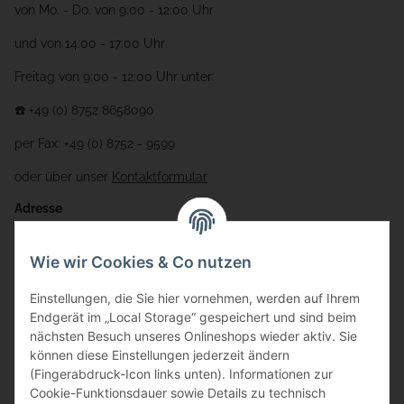
von Mo. - Do. von 9:00 - 12:00 Uhr
und von 14:00 - 17:00 Uhr
Freitag von 9:00 - 12:00 Uhr unter:
☎️ +49 (0) 8752 8658090
per Fax: +49 (0) 8752 - 9599
oder über unser
Kontaktformular
Adresse
Bauer-Systemtechnik GmbH
Wie wir Cookies & Co nutzen
Gewerbering 17
Einstellungen, die Sie hier vornehmen, werden auf Ihrem
84072 Au i.d. Hallertau
Endgerät im „Local Storage“ gespeichert und sind beim
nächsten Besuch unseres Onlineshops wieder aktiv. Sie
info@bauer-tore.de
können diese Einstellungen jederzeit ändern
(Fingerabdruck-Icon links unten). Informationen zur
Cookie-Funktionsdauer sowie Details zu technisch