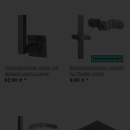
Universalpfosten 30mm, mit
Befestigungslasche "gerade",
Abstand 120mm Länge
für Pfosten 30mm
62,90 €
*
9,90 €
*
1150mm