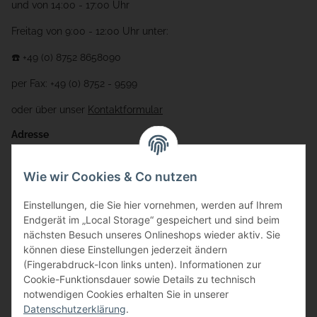
und von 14:00 - 17:00 Uhr
Freitag von 9:00 - 12:00 Uhr unter:
☎️ +49 (0) 8752 8658090
per Fax: +49 (0) 8752 - 9599
oder über unser
Kontaktformular
Adresse
Bauer-Systemtechnik GmbH
Wie wir Cookies & Co nutzen
Gewerbering 17
Einstellungen, die Sie hier vornehmen, werden auf Ihrem
84072 Au i.d. Hallertau
Endgerät im „Local Storage“ gespeichert und sind beim
nächsten Besuch unseres Onlineshops wieder aktiv. Sie
info@bauer-tore.de
können diese Einstellungen jederzeit ändern
(Fingerabdruck-Icon links unten). Informationen zur
Cookie-Funktionsdauer sowie Details zu technisch
notwendigen Cookies erhalten Sie in unserer
Datenschutzerklärung
.