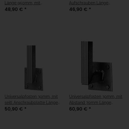
Länge 950mm, mit
Aufschrauben Länge
48,90 €
*
46,90 €
*
Anschraubplatte
1020mm
Universalpfosten 30mm, mit
Universalpfosten 30mm, mit
seitl Anschraubplatte Länge
Abstand 70mm Länge
50,90 €
*
60,90 €
*
1150mm
1150mm