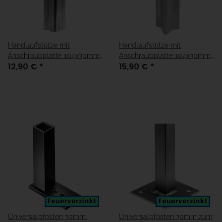
Handlaufstütze mit
Handlaufstütze mit
Anschraubplatte 104x30mm
Anschraubplatte 104x30mm
12,90 €
*
15,90 €
*
"fest"
verstellbar
Universalpfosten 30mm,,
Universalpfosten 30mm zum