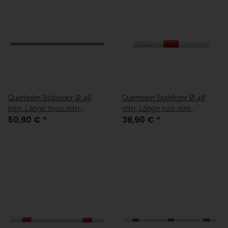
Querholm Stahlrohr Ø 48
Querholm Stahlrohr Ø 48
mm, Länge 1500 mm,
mm, Länge 500 mm,
50,90 €
*
38,90 €
*
verzinkt
weiß/rot