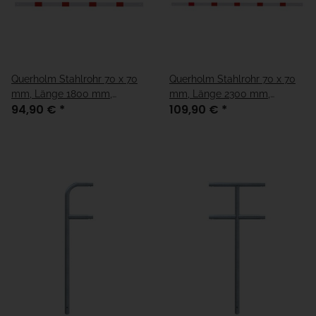
Querholm Stahlrohr 70 x 70
Querholm Stahlrohr 70 x 70
mm, Länge 1800 mm,
mm, Länge 2300 mm,
94,90 €
*
109,90 €
*
weiß/rot
weiß/rot