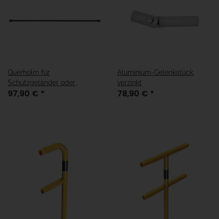
Querholm für
Aluminium-Gelenkstück,
Schutzgeländer oder
verzinkt
97,90 €
*
78,90 €
*
Rabattengeländer, RAL 7016