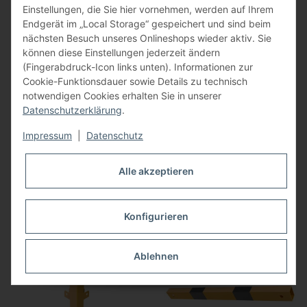
Einstellungen, die Sie hier vornehmen, werden auf Ihrem
Endgerät im „Local Storage“ gespeichert und sind beim
nächsten Besuch unseres Onlineshops wieder aktiv. Sie
können diese Einstellungen jederzeit ändern
(Fingerabdruck-Icon links unten). Informationen zur
Cookie-Funktionsdauer sowie Details zu technisch
notwendigen Cookies erhalten Sie in unserer
Datenschutzerklärung
.
Endpfosten Schutzgeländer
Mittelpfosten
Impressum
|
Datenschutz
Stahlrohr 70x70mm, Länge
Schutzgeländer Stahlrohr
195,90 €
*
211,90 €
*
1000mm, zum Aufdübeln
70x70mm, Länge 1000mm,
Alle akzeptieren
zum Aufdübeln
Konfigurieren
Ablehnen