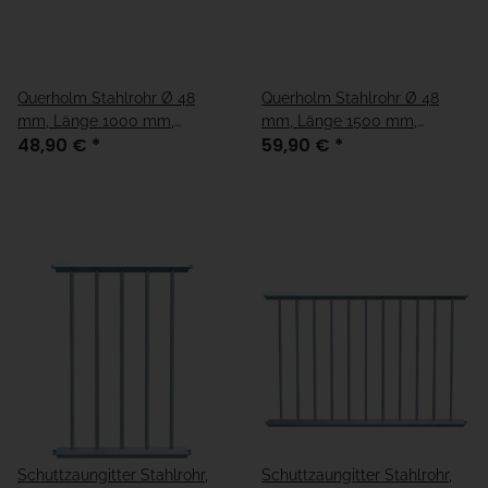
Querholm Stahlrohr Ø 48
Querholm Stahlrohr Ø 48
mm, Länge 1000 mm,
mm, Länge 1500 mm,
48,90 €
*
59,90 €
*
weiß/rot
weiß/rot
Schuttzaungitter Stahlrohr,
Schuttzaungitter Stahlrohr,