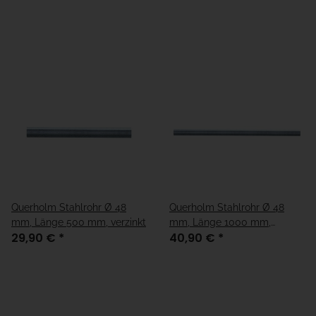
Querholm Stahlrohr Ø 48
Querholm Stahlrohr Ø 48
mm, Länge 500 mm, verzinkt
mm, Länge 1000 mm,
29,90 €
*
40,90 €
*
verzinkt