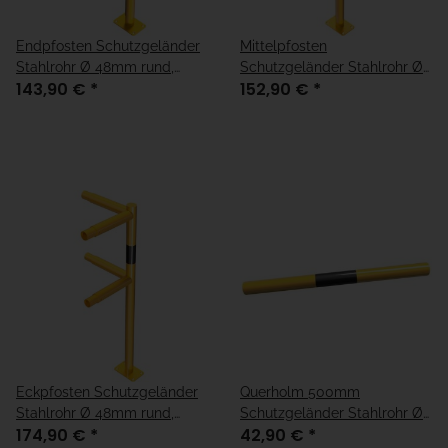
Endpfosten Schutzgeländer
Mittelpfosten
Stahlrohr Ø 48mm rund,
Schutzgeländer Stahlrohr Ø
143,90 €
*
152,90 €
*
Höhe 1000mm, zum
48mm rund, Höhe 1000mm,
Aufdübeln
zum Aufdübeln
Eckpfosten Schutzgeländer
Querholm 500mm
Stahlrohr Ø 48mm rund,
Schutzgeländer Stahlrohr Ø
174,90 €
*
42,90 €
*
Höhe 1000mm, zum
48mm rund