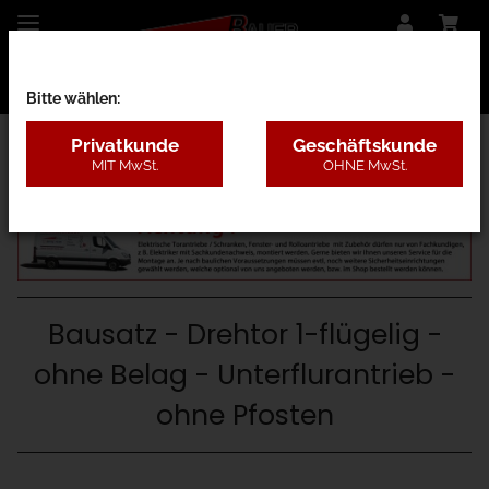
Bitte wählen:
Privatkunde
Geschäftskunde
MIT MwSt.
OHNE MwSt.
26C - mit Antrieb Unterflur
Bausatz - Drehtor 1-flügelig -
ohne Belag - Unterflurantrieb -
ohne Pfosten