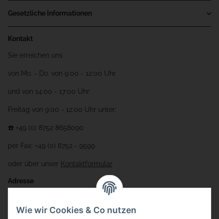
Gesetzliche Informationen
Kontakt
Sie erreichen uns
von Mo. - Do. von 9:00 - 12:00 Uhr
und von 14:00 - 17:00 Uhr
Freitag von 9:00 - 12:00 Uhr unter:
☎️ +49 (0) 8752 8658090
per Fax: +49 (0) 8752 - 9599
oder über unser
Kontaktformular
Adresse
Bauer-Systemtechnik GmbH
Wie wir Cookies & Co nutzen
Gewerbering 17