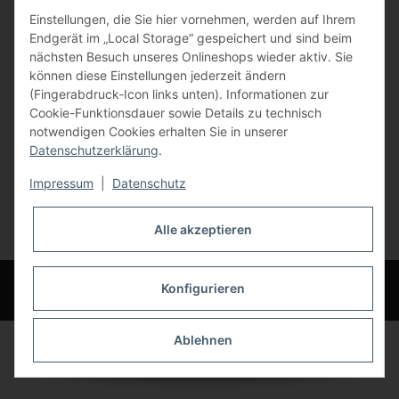
Einstellungen, die Sie hier vornehmen, werden auf Ihrem
84072 Au i.d. Hallertau
Endgerät im „Local Storage“ gespeichert und sind beim
nächsten Besuch unseres Onlineshops wieder aktiv. Sie
info@bauer-tore.de
können diese Einstellungen jederzeit ändern
(Fingerabdruck-Icon links unten). Informationen zur
Cookie-Funktionsdauer sowie Details zu technisch
notwendigen Cookies erhalten Sie in unserer
Datenschutzerklärung
.
Impressum
|
Datenschutz
Vertrag widerrufen
Alle akzeptieren
* Alle Preise inkl. gesetzlicher USt., zzgl.
Versand
© Bauer-Systemtechnik GmbH - Technische Änderungen und Irrtümer
Konfigurieren
vorbehalten
Ablehnen