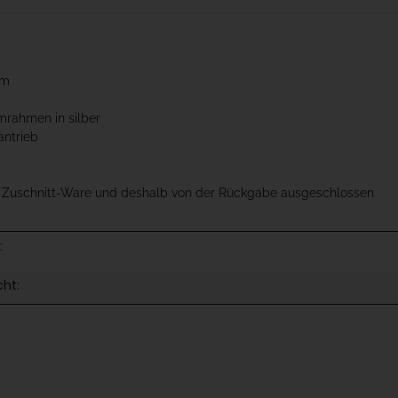
cm
mrahmen in silber
antrieb
t Zuschnitt-Ware und deshalb von der Rückgabe ausgeschlossen
:
cht: