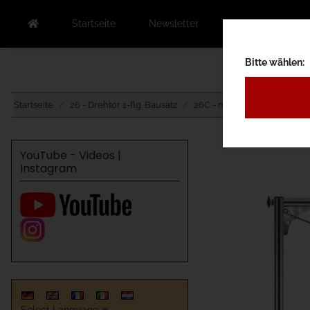
Startseite
Newsletter
Kontakt
Au
Bitte wählen:
Startseite
26 - Drehtor 1-flg. Bausatz
26C - mit Antrieb Unterflur
YouTube - Videos |
Instagram
Select Language
▼