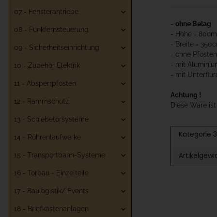
07 - Fensterantriebe
-
ohne Belag
08 - Funkfernsteuerung
- Höhe = 80cm
- Breite = 350
09 - Sicherheitseinrichtung
- ohne Pfosten
- mit Aluminiu
10 - Zubehör Elektrik
- mit Unterflur
11 - Absperrpfosten
Achtung !
12 - Rammschutz
Diese Ware is
13 - Schiebetorsysteme
Kategorie 3
14 - Röhrenlaufwerke
Artikelgewi
15 - Transportbahn-Systeme
16 - Torbau - Einzelteile
17 - Baulogistik/ Events
18 - Briefkästenanlagen