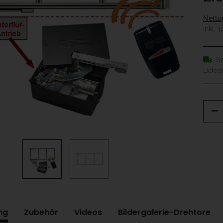
Netto
inkl. 
So
Lieferz
ng
Zubehör
Videos
Bildergalerie-Drehtore