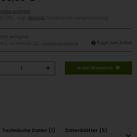
preise anzeigen
19% USt. , zzgl.
Versand
(Spedition mit Längenzuschlag)
fort verfügbar
Frage zum Artikel
eit:
5 - 10 Werktage
(DE - Ausland abweichend)
In den Warenkorb
Technische Daten (1)
Datenblätter (5)