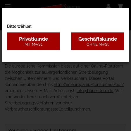
Bitte wählen:
Privatkunde
Geschäftskunde
MIT MwSt.
OHNE MwSt.
Startseite
Hinweis:
Die europäische Kommission bietet auf einer Online-Plattform
die Möglichkeit zur außergerichtlichen Streitbeilegung
zwischen Unternehmern und Verbrauchern. Dieses Portal
können Sie über den Link
http://ec.europa.eu/consumers/odr/
erreichen. Unsere E-Mail-Adresse ist:
info@bauer-tore.de
. Wir
sind weder bereit noch verpflichtet, an
Streitbeilegungsverfahren vor einer
Verbraucherschlichtungsstelle teilzunehmen.
YouTube - Videos | Instagram