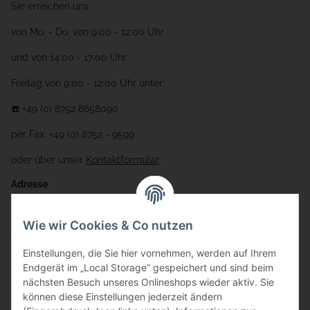
Sie erreichen uns
von Mo. - Do. von 9:00 - 12:00 Uhr
und von 14:00 - 17:00 Uhr
Freitag von 9:00 - 12:00 Uhr unter:
☎️ +49 (0) 8752 8658090
per Fax: +49 (0) 8752 - 9599
oder über unser
Kontaktformular
Adresse
Bauer-Systemtechnik GmbH
Wie wir Cookies & Co nutzen
Gewerbering 17
Einstellungen, die Sie hier vornehmen, werden auf Ihrem
84072 Au i.d. Hallertau
Endgerät im „Local Storage“ gespeichert und sind beim
nächsten Besuch unseres Onlineshops wieder aktiv. Sie
info@bauer-tore.de
können diese Einstellungen jederzeit ändern