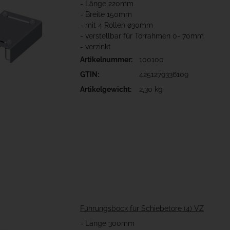
- Länge 220mm
- Breite 150mm
- mit 4 Rollen ø30mm
- verstellbar für Torrahmen 0- 70mm
- verzinkt
Artikelnummer:
100100
GTIN:
4251279336109
Artikelgewicht:
2,30 kg
Führungsbock für Schiebetore (4) VZ
- Länge 300mm