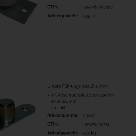
GTIN:
4250764307297
Artikelgewicht:
0,35 kg
Untere Führungsrolle Ø 24mm
- mit Anschraubplatte 100x25mm
- Rolle ø24mm
- verzinkt
Artikelnummer:
113083
GTIN:
4250764313724
Artikelgewicht:
0,12 kg