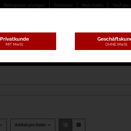
Nettopreise anzeigen
Startseite
Mein Konto
YouTube 
Privatkunde
Geschäftskun
MIT MwSt.
OHNE MwSt.
ungstexte
Montageleistungen
Begutachtung
B
Artikel pro Seite