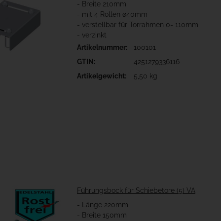
- Breite 210mm
- mit 4 Rollen ø40mm
- verstellbar für Torrahmen 0- 110mm
- verzinkt
Artikelnummer:
100101
GTIN:
4251279336116
Artikelgewicht:
5,50 kg
Führungsbock für Schiebetore (5) VA
- Länge 220mm
- Breite 150mm