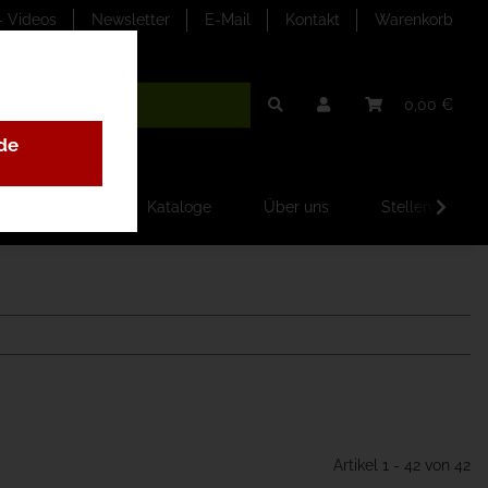
- Videos
Newsletter
E-Mail
Kontakt
Warenkorb
0,00 €
de
ilder-Galerien
Kataloge
Über uns
Stellenangebo
Artikel 1 - 42 von 42