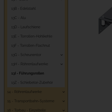
13B - Edelstahl
13C - Alu
13D - Laufschiene
13E - Torrollen-Hohlkehle
13F - Torrollen-Flachnut
13G - Scheunentor
13H - Röhrenlaufwerke
13I - Führungsrollen
13Z - Schiebetor-Zubehör
14 - Röhrenlaufwerke
15 - Transportbahn-Systeme
16 - Torbau - Einzelteile