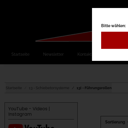
Bitte wählen:
Startseite
Newsletter
Kontakt
Ausschreib
Startseite
13 - Schiebetorsysteme
13I - Führungsrollen
YouTube - Videos |
Instagram
Sortierung