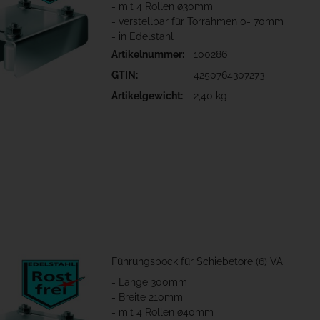
- mit 4 Rollen ø30mm
- verstellbar für Torrahmen 0- 70mm
- in Edelstahl
Artikelnummer:
100286
GTIN:
4250764307273
Artikelgewicht:
2,40 kg
Führungsbock für Schiebetore (6) VA
- Länge 300mm
- Breite 210mm
- mit 4 Rollen ø40mm