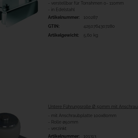
- verstellbar für Torrahmen 0- 110mm
- in Edelstahl
Artikelnummer:
100287
GTIN:
4250764307280
Artikelgewicht:
5,60 kg
Untere Führungsrolle Ø 50mm mit Anschrau
- mit Anschraubplatte 100x80mm
- Rolle ø50mm
- verzinkt
Artikelnummer:
101313