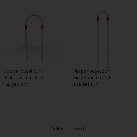
Absperrbügel zum
Absperrbügel zum
Einbetonieren als E-
Einbetonieren als E-
141,90 €
*
106,90 €
*
Ladesäulenschutz in weiß,
Ladesäulenschutz in weiß,
verzinkt mit roten Streifen
verzinkt mit roten Streifen
Artikel 1 - 8 von 8