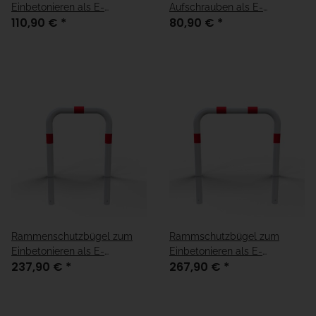
Einbetonieren als E-
Aufschrauben als E-
110,90 €
*
80,90 €
*
Ladesäulenschutz verzinkt
Ladesäulenschutz verzinkt
mit roten Streifen
mit roten Streifen
Rammenschutzbügel zum
Rammschutzbügel zum
Einbetonieren als E-
Einbetonieren als E-
237,90 €
*
267,90 €
*
Ladesäulenschutz in weiß,
Ladesäulenschutz in weiß,
verzinkt mit roten Streifen
verzinkt mit roten Streifen