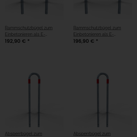
Rammschutzbügel zum
Rammschutzbügel zum
Einbetonieren als E-
Einbetonieren als E-
192,90 €
*
196,90 €
*
Ladesäulenschutz verzinkt
Ladesäulenschutz verzinkt
mit roten Streifen
mit roten Streifen
Absperrbügel zum
Absperrbügel zum