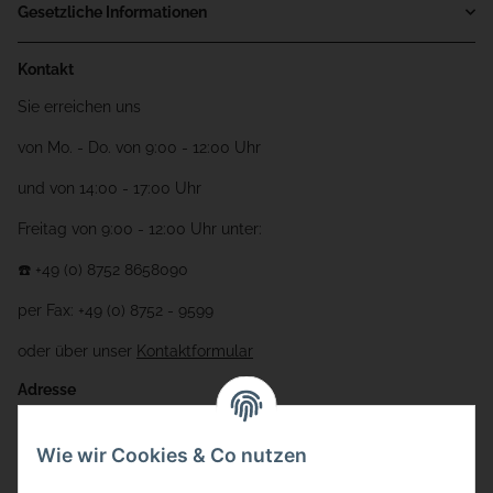
Gesetzliche Informationen
Kontakt
Sie erreichen uns
von Mo. - Do. von 9:00 - 12:00 Uhr
und von 14:00 - 17:00 Uhr
Freitag von 9:00 - 12:00 Uhr unter:
☎️ +49 (0) 8752 8658090
per Fax: +49 (0) 8752 - 9599
oder über unser
Kontaktformular
Adresse
Bauer-Systemtechnik GmbH
Wie wir Cookies & Co nutzen
Gewerbering 17