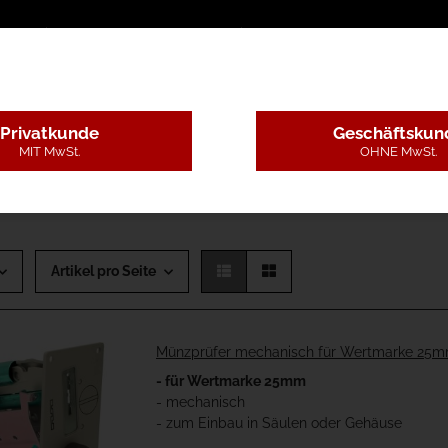
sschreibungstexte
Montageleistungen
Begutachtun
Privatkunde
Geschäftskun
MIT MwSt.
OHNE MwSt.
Artikel pro Seite
Münzprüfer mechanisch für Wertmarke 25
- für Wertmarke 25mm
- mechanisch
- zum Einbau in Säulen oder Gehäuse