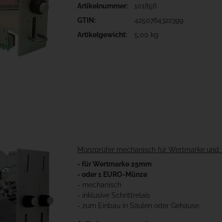
Artikelnummer:
101856
GTIN:
4250764322399
Artikelgewicht:
5,00 kg
Münzprüfer mechanisch für Wertmarke und 
- für Wertmarke 25mm
- oder 1 EURO-Münze
- mechanisch
- inklusive Schrittrelais
- zum Einbau in Säulen oder Gehäuse