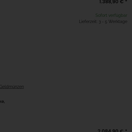
1.388,90 €
*
Sofort verfügbar
Lieferzeit: 3 - 5 Werktage
d Geldmünzen
ke,
2.084,90 €
*