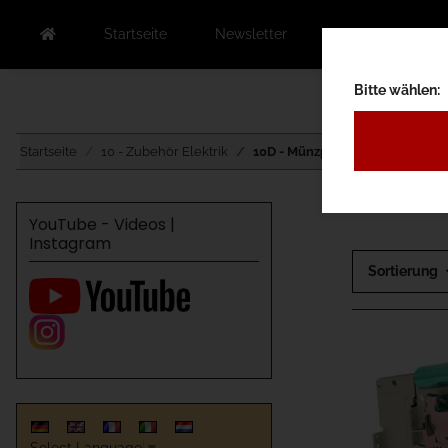
Startseite
Newsletter
Kontakt
Au
Bitte wählen:
Startseite
10 - Zubehör Elektrik
10D - Münzprüfer
YouTube - Videos |
Instagram
Sortierung
Select Language
▼