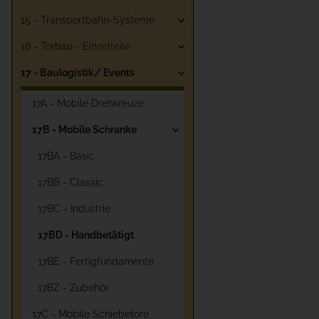
15 - Transportbahn-Systeme
16 - Torbau - Einzelteile
17 - Baulogistik/ Events
17A - Mobile Drehkreuze
17B - Mobile Schranke
17BA - Basic
17BB - Classic
17BC - Industrie
17BD - Handbetätigt
17BE - Fertigfundamente
17BZ - Zubehör
17C - Mobile Schiebetore