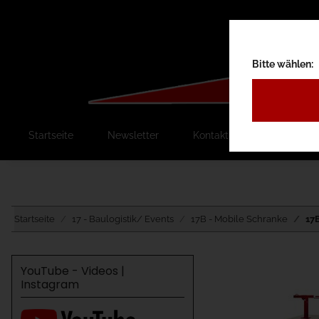
Bitte wählen:
Startseite
Newsletter
Kontakt
Ausschreib
Startseite
17 - Baulogistik/ Events
17B - Mobile Schranke
17
YouTube - Videos |
Instagram