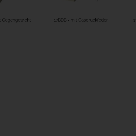
t Gegengewicht
17BDB - mit Gasdruckfeder
1