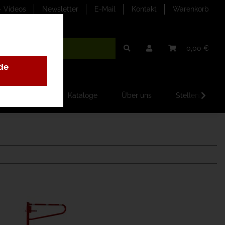
- Videos
Newsletter
E-Mail
Kontakt
Warenkorb
0,00 €
de
ilder-Galerien
Kataloge
Über uns
Stellenangebo