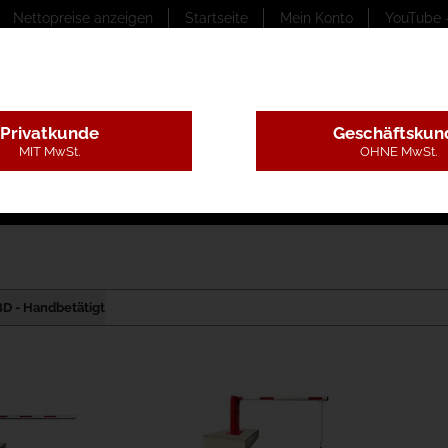
Nettopreise anzeigen
Startseite
Mein Konto
YouTube 
Privatkunde
Geschäftskun
MIT MwSt.
OHNE MwSt.
ungstexte
Montageleistungen
Begutachtung
B
BD - Handbetätigt