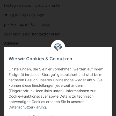
Freitag von 9:00 - 12:00 Uhr unter:
☎️ +49 (0) 8752 8658090
per Fax: +49 (0) 8752 - 9599
oder über unser
Kontaktformular
Adresse
Bauer-Systemtechnik GmbH
Wie wir Cookies & Co nutzen
Gewerbering 17
Einstellungen, die Sie hier vornehmen, werden auf Ihrem
84072 Au i.d. Hallertau
Endgerät im „Local Storage“ gespeichert und sind beim
nächsten Besuch unseres Onlineshops wieder aktiv. Sie
info@bauer-tore.de
können diese Einstellungen jederzeit ändern
(Fingerabdruck-Icon links unten). Informationen zur
Cookie-Funktionsdauer sowie Details zu technisch
notwendigen Cookies erhalten Sie in unserer
Datenschutzerklärung
.