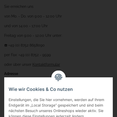
Sie erreichen uns
von Mo. - Do. von 9:00 - 12:00 Uhr
und von 14:00 - 17:00 Uhr
Freitag von 9:00 - 12:00 Uhr unter:
☎️ +49 (0) 8752 8658090
per Fax: +49 (0) 8752 - 9599
oder über unser
Kontaktformular
Adresse
Bauer-Systemtechnik GmbH
Wie wir Cookies & Co nutzen
Gewerbering 17
Einstellungen, die Sie hier vornehmen, werden auf Ihrem
84072 Au i.d. Hallertau
Endgerät im „Local Storage“ gespeichert und sind beim
nächsten Besuch unseres Onlineshops wieder aktiv. Sie
info@bauer-tore.de
können diese Einstellungen jederzeit ändern