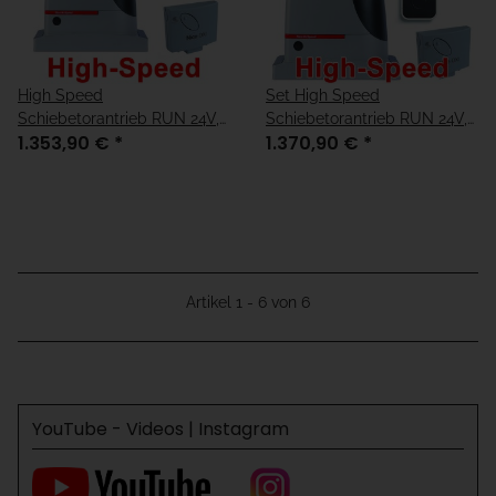
High Speed
Set High Speed
Schiebetorantrieb RUN 24V,
Schiebetorantrieb RUN 24V,
1.353,90 €
*
1.370,90 €
*
max 1200kg Torgewicht
max 1200kg Torgewicht
Artikel 1 - 6 von 6
YouTube - Videos | Instagram