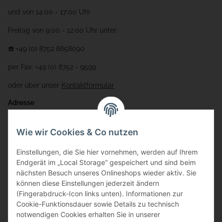
und von 14:00 - 17:00 Uhr
Freitag von 9:00 - 12:00 Uhr unter:
☎️ +49 (0) 8752 8658090
per Fax: +49 (0) 8752 - 9599
oder über unser
Kontaktformular
Adresse
Bauer-Systemtechnik GmbH
Wie wir Cookies & Co nutzen
Gewerbering 17
Einstellungen, die Sie hier vornehmen, werden auf Ihrem
84072 Au i.d. Hallertau
Endgerät im „Local Storage“ gespeichert und sind beim
nächsten Besuch unseres Onlineshops wieder aktiv. Sie
info@bauer-tore.de
können diese Einstellungen jederzeit ändern
(Fingerabdruck-Icon links unten). Informationen zur
Cookie-Funktionsdauer sowie Details zu technisch
notwendigen Cookies erhalten Sie in unserer