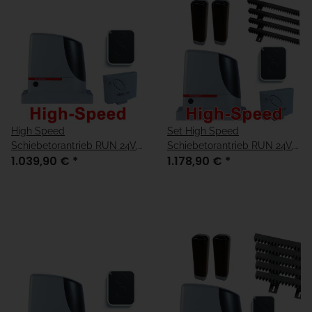
High Speed
Set High Speed
Schiebetorantrieb RUN 24V,
Schiebetorantrieb RUN 24V,
1.039,90 €
*
1.178,90 €
*
max 400kg Torgewicht
max 400kg Torgewicht