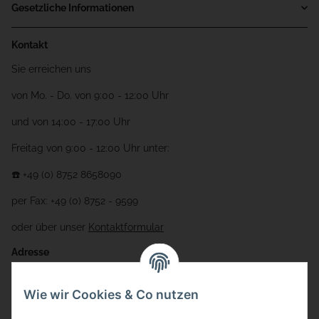
Gesetzliche Informationen
Kontakt
Sie erreichen uns
von Mo. - Do. von 9:00 - 12:00 Uhr
und von 14:00 - 17:00 Uhr
Freitag von 9:00 - 12:00 Uhr unter:
☎️ +49 (0) 8752 8658090
per Fax: +49 (0) 8752 - 9599
oder über unser
Kontaktformular
Adresse
Bauer-Systemtechnik GmbH
Wie wir Cookies & Co nutzen
Gewerbering 17