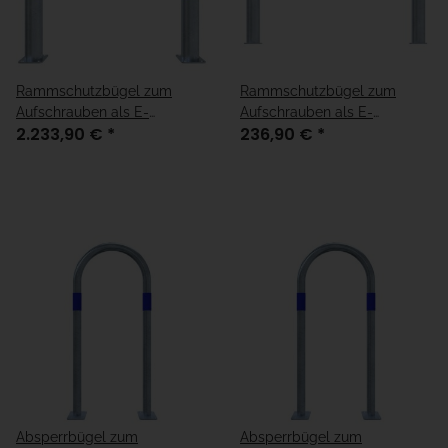
Rammschutzbügel zum
Rammschutzbügel zum
Aufschrauben als E-
Aufschrauben als E-
2.233,90 €
*
236,90 €
*
Ladesäulen verzinkt mit
Ladesäulenschutz verzinkt
blauen Streifen
mit blauen Streifen
Absperrbügel zum
Absperrbügel zum