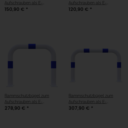
Aufschrauben als E-
Aufschrauben als E-
150,90 €
*
120,90 €
*
Ladesäulenschutz verzinkt
Ladesäulenschutz verzinkt
mit blauen Striefen
mit blauen Striefen
Rammschutzbügel zum
Rammschutzbügel zum
Aufschrauben als E-
Aufschrauben als E-
278,90 €
*
307,90 €
*
Ladesäulenschutz in weiß,
Ladesäulenschutz in weiß,
verzinkt mit blauen Streifen
verzinkt mit blauen Streifen