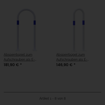
Absperrbügel zum
Absperrbügel zum
Aufschrauben als E-
Aufschrauben als E-
181,90 €
*
146,90 €
*
Ladesäulenschutz in weiß,
Ladesäulenschutz in weiß,
verzinkt mit blauen Streifen
verzinkt mit blauen Streifen
Artikel 1 - 8 von 8