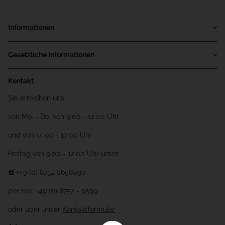
Informationen
Gesetzliche Informationen
Kontakt
Sie erreichen uns
von Mo. - Do. von 9:00 - 12:00 Uhr
und von 14:00 - 17:00 Uhr
Freitag von 9:00 - 12:00 Uhr unter:
☎️ +49 (0) 8752 8658090
per Fax: +49 (0) 8752 - 9599
oder über unser
Kontaktformular