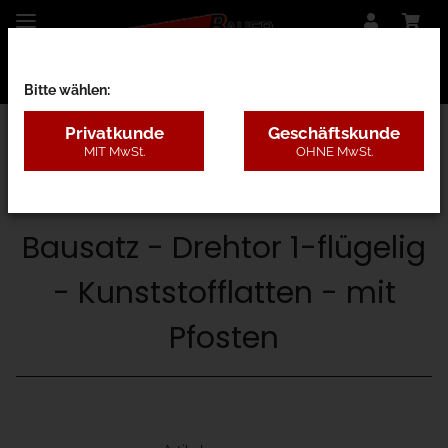
Bitte wählen:
Privatkunde
Geschäftskunde
MIT MwSt.
OHNE MwSt.
26A - Standard
Bausatz - Drehtor 1-flügelig
- Kunststofflatten - mit
Pfosten