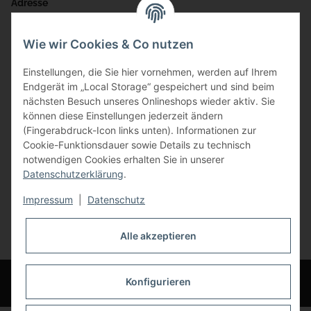
Adresse
Bauer-Systemtechnik GmbH
Wie wir Cookies & Co nutzen
Gewerbering 17
Einstellungen, die Sie hier vornehmen, werden auf Ihrem
84072 Au i.d. Hallertau
Endgerät im „Local Storage“ gespeichert und sind beim
nächsten Besuch unseres Onlineshops wieder aktiv. Sie
info@bauer-tore.de
können diese Einstellungen jederzeit ändern
(Fingerabdruck-Icon links unten). Informationen zur
Cookie-Funktionsdauer sowie Details zu technisch
notwendigen Cookies erhalten Sie in unserer
Datenschutzerklärung
.
Impressum
|
Datenschutz
Vertrag widerrufen
Alle akzeptieren
* Alle Preise inkl. gesetzlicher USt., zzgl.
Versand
© Bauer-Systemtechnik GmbH - Technische Änderungen und Irrtümer
Konfigurieren
vorbehalten