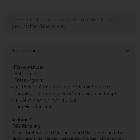
x
Dieser Artikel hat Variationen. Wählen Sie bitte die
gewünschte Variation aus.
Beschreibung
- Farbe wählbar
- Höhe = 120cm
- Breite =250cm
- mit Pfosten 87x87, Kunststoffhülle mit Stahlkern
- Torbelag mit Kunststofflatte "Standard" und Kappe
- mit Aluminiumrahmen in silber
- zum Einbetonieren
Achtung !
*DIN-Richtung !
Dieses Drehtor ist in DIN-Links und DIN-Rechts lieferbar.
Bitte geben Sie bei der Bestellung die DIN-Richtung an.