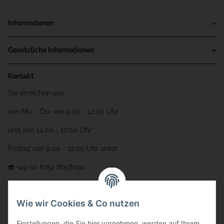
Informationen
Gesetzliche Informationen
Kontakt
Sie erreichen uns
von Mo. - Do. von 9:00 - 12:00 Uhr
und von 14:00 - 17:00 Uhr
Freitag von 9:00 - 12:00 Uhr unter:
☎️ +49 (0) 8752 8658090
per Fax: +49 (0) 8752 - 9599
Wie wir Cookies & Co nutzen
oder über unser
Kontaktformular
Adresse
Einstellungen, die Sie hier vornehmen, werden auf Ihrem