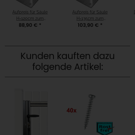
Aufpreis für Säule
Aufpreis für Säule
H=120cm zum
H=135cm zum
88,90 €
*
103,90 €
*
Aufschrauben für
Aufschrauben für
Fundamenthöhe =
Fundamenthöhe = "15cm
"fertiger Boden"
unter fertiger Boden"
Kunden kauften dazu
folgende Artikel: