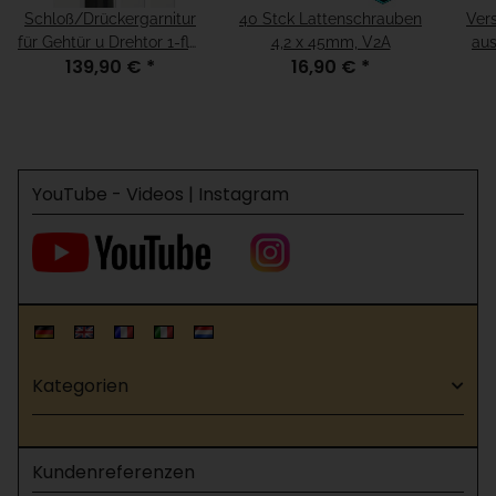
Schloß/Drückergarnitur
40 Stck Lattenschrauben
Ver
für Gehtür u Drehtor 1-flg,
4,2 x 45mm, V2A
aus
139,90 €
*
16,90 €
*
für H=120 Weiß
YouTube - Videos | Instagram
Kategorien
Kundenreferenzen