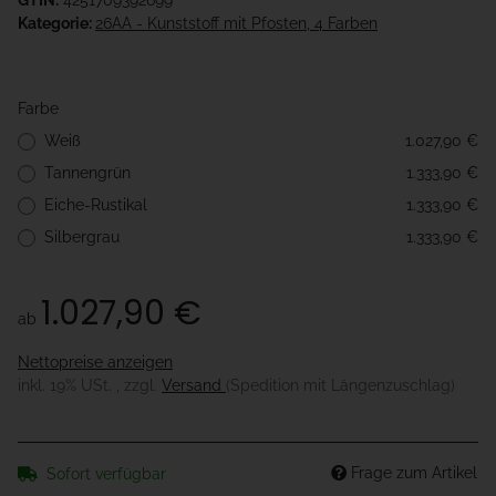
GTIN:
4251709392699
Kategorie:
26AA - Kunststoff mit Pfosten, 4 Farben
Farbe
Weiß
1.027,90 €
Tannengrün
1.333,90 €
Eiche-Rustikal
1.333,90 €
Silbergrau
1.333,90 €
1.027,90 €
ab
Nettopreise anzeigen
inkl. 19% USt. , zzgl.
Versand
(Spedition mit Längenzuschlag)
Frage zum Artikel
Sofort verfügbar