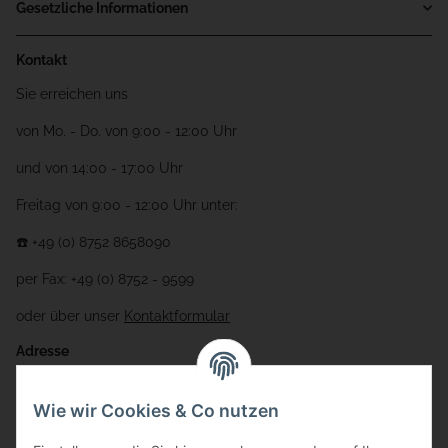
Gesetzliche Informationen
Kontakt
Sie erreichen uns
von Mo. - Do. von 9:00 - 12:00 Uhr
und von 14:00 - 17:00 Uhr
Freitag von 9:00 - 12:00 Uhr unter:
☎️ +49 (0) 8752 8658090
per Fax: +49 (0) 8752 - 9599
oder über unser
Kontaktformular
Adresse
Bauer-Systemtechnik GmbH
Wie wir Cookies & Co nutzen
Gewerbering 17