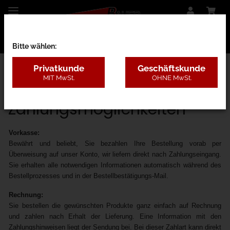
Bitte wählen:
Privatkunde
Geschäftskunde
MIT MwSt.
OHNE MwSt.
Startseite
Zahlungsmöglichkeiten
Vorkasse:
Bewährt und beliebt, Sie bezahlen Ihre Bestellung vorab per
Überweisung auf unser Konto, wir liefern direkt nach Zahlungseingang.
Sie erhalten alle notwendigen Informationen automatisch während des
Bestellprozesses und in der Bestellbestätigungs-Mail.
Rechnung:
Sie bestellen die gewünschten Produkte ganz einfach auf Rechnung
und zahlen nach Erhalt der Lieferung. Eine Information mit den
Zahlungshinweisen liegt der Sendung bei. Bei dieser Zahlart kann direkt