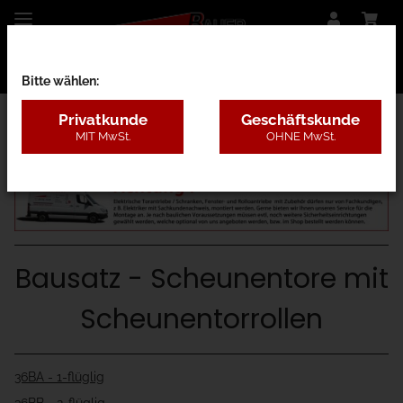
Bitte wählen:
Privatkunde
Geschäftskunde
MIT MwSt.
OHNE MwSt.
36 - Scheunentor Bausatz
Bausatz - Scheunentore mit
Scheunentorrollen
36BA - 1-flüglig