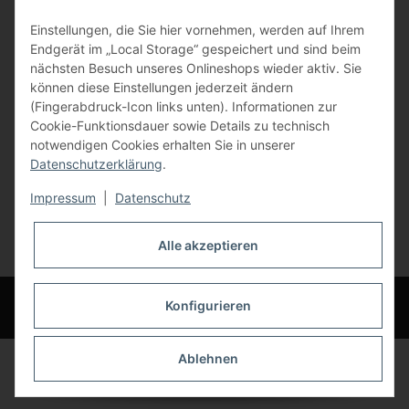
Gewerbering 17
Einstellungen, die Sie hier vornehmen, werden auf Ihrem
84072 Au i.d. Hallertau
Endgerät im „Local Storage“ gespeichert und sind beim
nächsten Besuch unseres Onlineshops wieder aktiv. Sie
info@bauer-tore.de
können diese Einstellungen jederzeit ändern
(Fingerabdruck-Icon links unten). Informationen zur
Cookie-Funktionsdauer sowie Details zu technisch
notwendigen Cookies erhalten Sie in unserer
Datenschutzerklärung
.
Impressum
|
Datenschutz
Vertrag widerrufen
Alle akzeptieren
* Alle Preise inkl. gesetzlicher USt., zzgl.
Versand
© Bauer-Systemtechnik GmbH - Technische Änderungen und Irrtümer
Konfigurieren
vorbehalten
Ablehnen