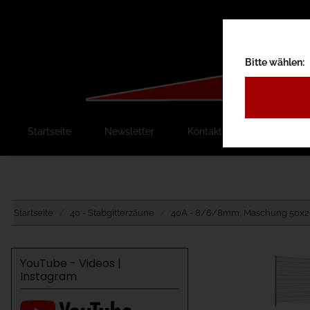
Bitte wählen:
Startseite
Newsletter
Kontakt
Ausschreib
Startseite
40 - Stabgitterzäune
40A - 8/6/8mm, Maschung 50
YouTube - Videos |
Instagram