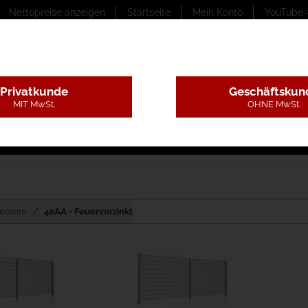
Nettopreise anzeigen
Startseite
Mein Konto
YouTube 
Privatkunde
Geschäftskun
MIT MwSt.
OHNE MwSt.
ungstexte
Montageleistungen
Begutachtung
B
x200mm
40AA - Feuerverzinkt