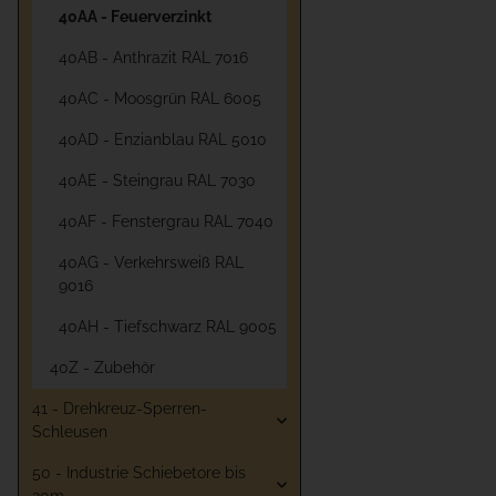
40AA - Feuerverzinkt
40AB - Anthrazit RAL 7016
40AC - Moosgrün RAL 6005
40AD - Enzianblau RAL 5010
40AE - Steingrau RAL 7030
40AF - Fenstergrau RAL 7040
40AG - Verkehrsweiß RAL
9016
40AH - Tiefschwarz RAL 9005
40Z - Zubehör
41 - Drehkreuz-Sperren-
Schleusen
50 - Industrie Schiebetore bis