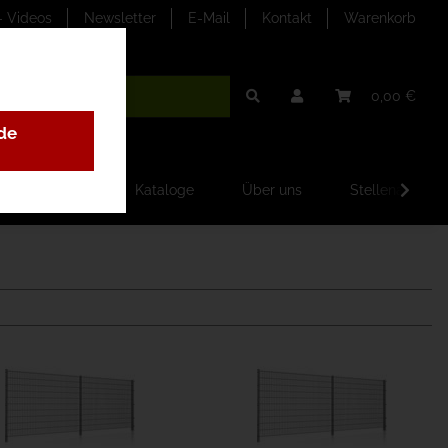
- Videos
Newsletter
E-Mail
Kontakt
Warenkorb
0,00 €
de
ilder-Galerien
Kataloge
Über uns
Stellenangebo