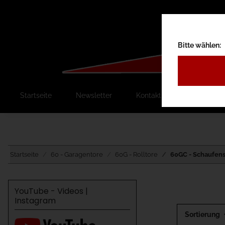
Bitte wählen:
Startseite
Newsletter
Kontakt
Ausschreib
Startseite
60 - Garagentore
60G - Rolltore
60GC - Schaufens
YouTube - Videos |
Instagram
Sortierung