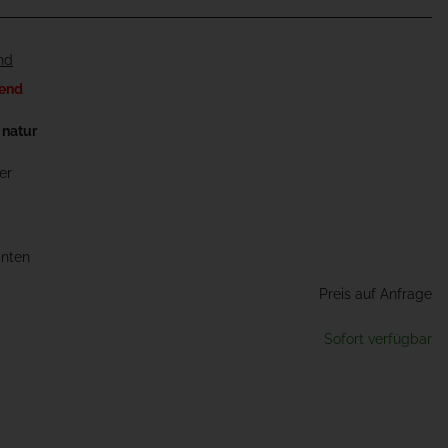
nd
rend
 natur
er
anten
Preis auf Anfrage
Sofort verfügbar