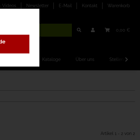
- Videos
Newsletter
E-Mail
Kontakt
Warenkorb
0,00 €
de
ilder-Galerien
Kataloge
Über uns
Stellenangebo
Artikel 1 - 2 von 2