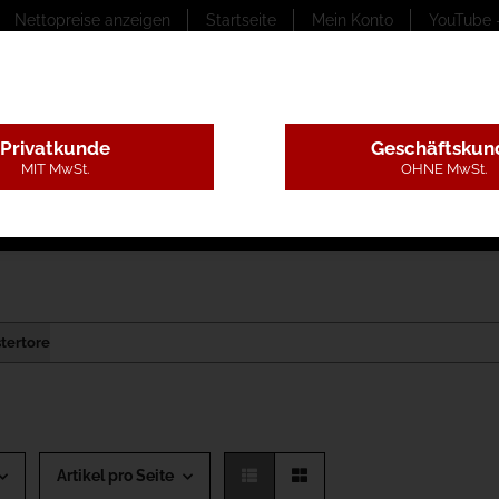
Nettopreise anzeigen
Startseite
Mein Konto
YouTube 
Privatkunde
Geschäftskun
MIT MwSt.
OHNE MwSt.
ungstexte
Montageleistungen
Begutachtung
B
tertore
Artikel pro Seite