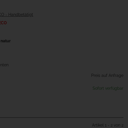
ECO - Handbetätigt
 ECO
 natur
anten
Preis auf Anfrage
Sofort verfügbar
Artikel 1 - 2 von 2