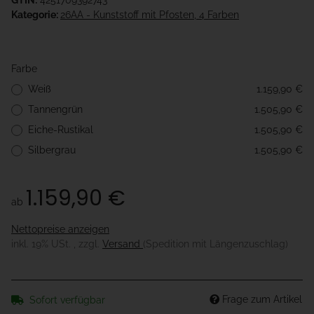
GTIN:
4251709392743
Kategorie:
26AA - Kunststoff mit Pfosten, 4 Farben
Farbe
Weiß
1.159,90 €
Tannengrün
1.505,90 €
Eiche-Rustikal
1.505,90 €
Silbergrau
1.505,90 €
1.159,90 €
ab
Nettopreise anzeigen
inkl. 19% USt. , zzgl.
Versand
(Spedition mit Längenzuschlag)
Frage zum Artikel
Sofort verfügbar