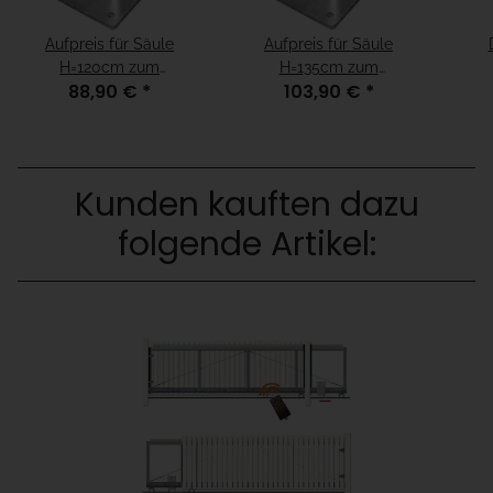
Aufpreis für Säule
Aufpreis für Säule
H=120cm zum
H=135cm zum
88,90 €
*
103,90 €
*
Aufschrauben für
Aufschrauben für
Fundamenthöhe =
Fundamenthöhe = "15cm
"fertiger Boden"
unter fertiger Boden"
Kunden kauften dazu
folgende Artikel: