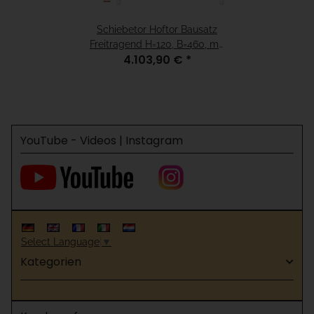
Schiebetor Hoftor Bausatz
Freitragend H=120, B=460, mit
4.103,90 €
*
E-Antrieb Weiß
YouTube - Videos | Instagram
Select Language
▼
Kategorien