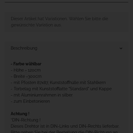
x
Dieser Artikel hat Variationen. Wählen Sie bitte die
gewünschte Variation aus.
Beschreibung
- Farbe wählbar
- Höhe = 120cm
- Breite =300cm
- mit Pfosten 87x87, Kunststoffhülle mit Stahlkern
- Torbelag mit Kunststofflatte "Standard" und Kappe
- mit Aluminiumrahmen in silber
- zum Einbetonieren
Achtung !
*DIN-Richtung !
Dieses Drehtor ist in DIN-Links und DIN-Rechts lieferbar.
Bitte geben Sie bei der Bestellung die DIN-Richtung an.