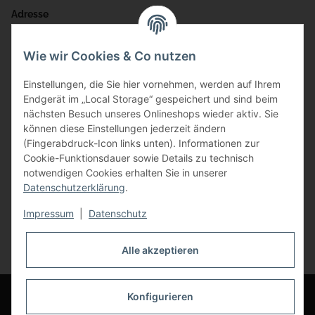
Adresse
Bauer-Systemtechnik GmbH
Wie wir Cookies & Co nutzen
Gewerbering 17
Einstellungen, die Sie hier vornehmen, werden auf Ihrem
84072 Au i.d. Hallertau
Endgerät im „Local Storage“ gespeichert und sind beim
nächsten Besuch unseres Onlineshops wieder aktiv. Sie
info@bauer-tore.de
können diese Einstellungen jederzeit ändern
(Fingerabdruck-Icon links unten). Informationen zur
Cookie-Funktionsdauer sowie Details zu technisch
notwendigen Cookies erhalten Sie in unserer
Datenschutzerklärung
.
Impressum
|
Datenschutz
Vertrag widerrufen
Alle akzeptieren
* Alle Preise inkl. gesetzlicher USt., zzgl.
Versand
© Bauer-Systemtechnik GmbH - Technische Änderungen und Irrtümer
Konfigurieren
vorbehalten