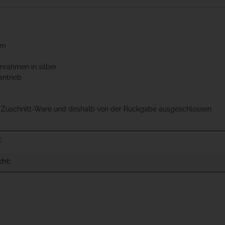
cm
mrahmen in silber
antrieb
t Zuschnitt-Ware und deshalb von der Rückgabe ausgeschlossen
:
cht: