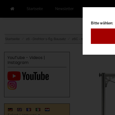
Startseite
Newsletter
Kontakt
Au
Bitte wählen:
Startseite
26 - Drehtor 1-flg. Bausatz
26C - mit Antrieb Unterflur
YouTube - Videos |
Instagram
Select Language
▼