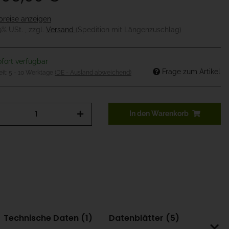
preise anzeigen
19% USt. , zzgl.
Versand
(Spedition mit Längenzuschlag)
fort verfügbar
Frage zum Artikel
eit:
5 - 10 Werktage
(DE - Ausland abweichend)
In den Warenkorb
Technische Daten (1)
Datenblätter (5)