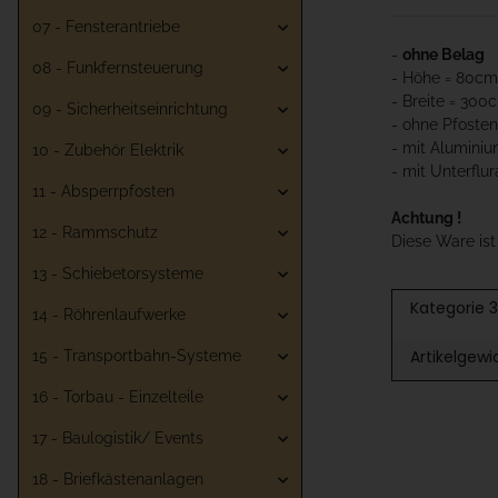
07 - Fensterantriebe
-
ohne Belag
08 - Funkfernsteuerung
- Höhe = 80cm
- Breite = 300
09 - Sicherheitseinrichtung
- ohne Pfosten
- mit Aluminiu
10 - Zubehör Elektrik
- mit Unterflur
11 - Absperrpfosten
Achtung !
12 - Rammschutz
Diese Ware is
13 - Schiebetorsysteme
Kategorie 3
14 - Röhrenlaufwerke
Artikelgewi
15 - Transportbahn-Systeme
16 - Torbau - Einzelteile
17 - Baulogistik/ Events
18 - Briefkästenanlagen