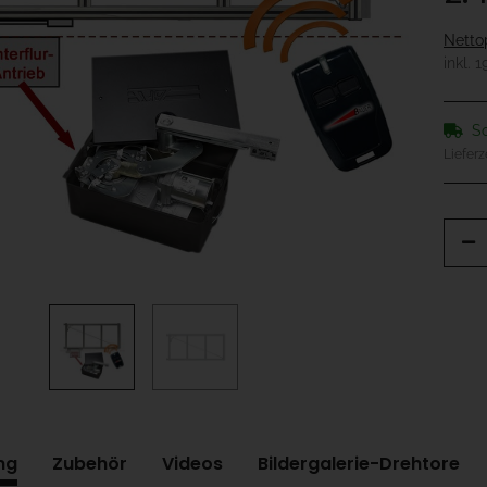
Netto
inkl. 
So
Lieferz
ng
Zubehör
Videos
Bildergalerie-Drehtore