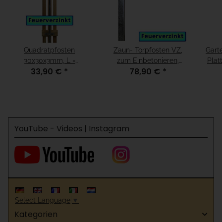
Quadratpfosten
Zaun- Torpfosten VZ,
Garte
30x30x3mm, L =
zum Einbetonieren,
33,90 €
*
78,90 €
*
1000mm, feuerverzinkt
80x80x3mm, L = 1300mm
YouTube - Videos | Instagram
Select Language
▼
Kategorien