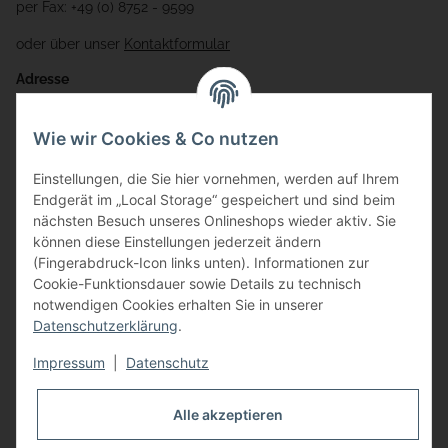
per Fax: +49 (0) 8752 - 9599
oder über unser
Kontaktformular
Adresse
Bauer-Systemtechnik GmbH
Wie wir Cookies & Co nutzen
Gewerbering 17
Einstellungen, die Sie hier vornehmen, werden auf Ihrem
84072 Au i.d. Hallertau
Endgerät im „Local Storage“ gespeichert und sind beim
nächsten Besuch unseres Onlineshops wieder aktiv. Sie
info@bauer-tore.de
können diese Einstellungen jederzeit ändern
(Fingerabdruck-Icon links unten). Informationen zur
Cookie-Funktionsdauer sowie Details zu technisch
notwendigen Cookies erhalten Sie in unserer
Datenschutzerklärung
.
Impressum
|
Datenschutz
Vertrag widerrufen
Alle akzeptieren
* Alle Preise inkl. gesetzlicher USt., zzgl.
Versand