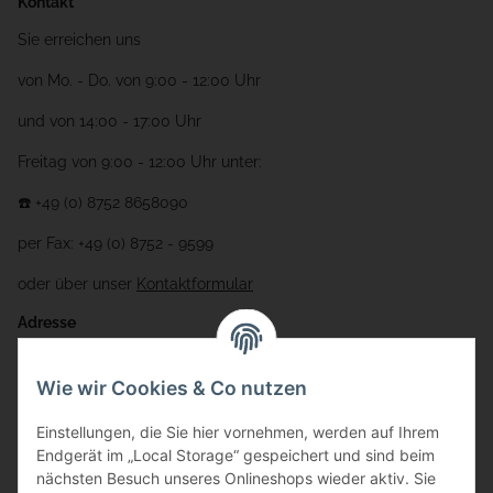
Kontakt
Sie erreichen uns
von Mo. - Do. von 9:00 - 12:00 Uhr
und von 14:00 - 17:00 Uhr
Freitag von 9:00 - 12:00 Uhr unter:
☎️ +49 (0) 8752 8658090
per Fax: +49 (0) 8752 - 9599
oder über unser
Kontaktformular
Adresse
Bauer-Systemtechnik GmbH
Wie wir Cookies & Co nutzen
Gewerbering 17
Einstellungen, die Sie hier vornehmen, werden auf Ihrem
84072 Au i.d. Hallertau
Endgerät im „Local Storage“ gespeichert und sind beim
nächsten Besuch unseres Onlineshops wieder aktiv. Sie
info@bauer-tore.de