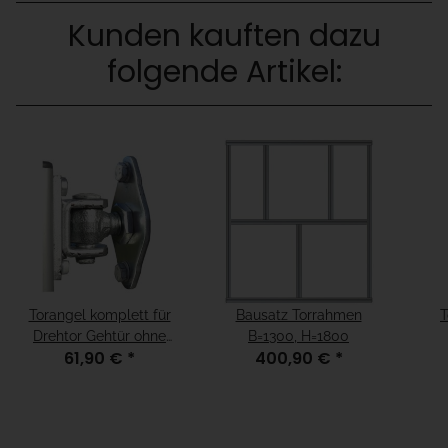
Kunden kauften dazu
folgende Artikel:
Torangel komplett für
Bausatz Torrahmen
T
Drehtor Gehtür ohne
B=1300, H=1800
61,90 €
*
400,90 €
*
Pfosten mit Gleitmuttern
und Schrauben