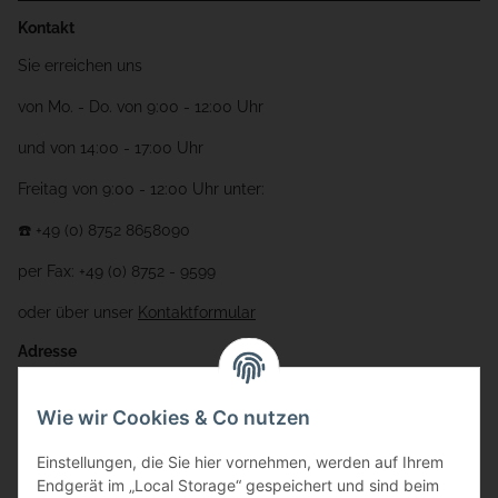
Kontakt
Sie erreichen uns
von Mo. - Do. von 9:00 - 12:00 Uhr
und von 14:00 - 17:00 Uhr
Freitag von 9:00 - 12:00 Uhr unter:
☎️ +49 (0) 8752 8658090
per Fax: +49 (0) 8752 - 9599
oder über unser
Kontaktformular
Adresse
Bauer-Systemtechnik GmbH
Wie wir Cookies & Co nutzen
Gewerbering 17
Einstellungen, die Sie hier vornehmen, werden auf Ihrem
84072 Au i.d. Hallertau
Endgerät im „Local Storage“ gespeichert und sind beim