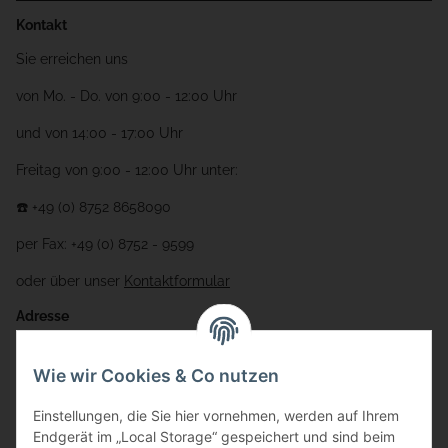
Kontakt
Sie erreichen uns
von Mo. - Do. von 9:00 - 12:00 Uhr
und von 14:00 - 17:00 Uhr
Freitag von 9:00 - 12:00 Uhr unter:
☎️ +49 (0) 8752 8658090
per Fax: +49 (0) 8752 - 9599
oder über unser
Kontaktformular
Adresse
Bauer-Systemtechnik GmbH
Wie wir Cookies & Co nutzen
Gewerbering 17
Einstellungen, die Sie hier vornehmen, werden auf Ihrem
84072 Au i.d. Hallertau
Endgerät im „Local Storage“ gespeichert und sind beim