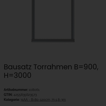
Bausatz Torrahmen B=900,
H=3000
Artikelnummer:
108061
GTIN:
4255835623573
Kategorie:
31AA - B=80-120cm, H=1,8-3m