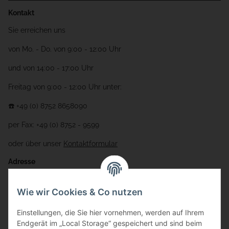
Kontakt
Sie erreichen uns
von Mo. - Do. von 9:00 - 12:00 Uhr
und von 14:00 - 17:00 Uhr
Freitag von 9:00 - 12:00 Uhr unter:
☎️ +49 (0) 8752 8658090
per Fax: +49 (0) 8752 - 9599
oder über unser
Kontaktformular
Adresse
Bauer-Systemtechnik GmbH
Wie wir Cookies & Co nutzen
Gewerbering 17
Einstellungen, die Sie hier vornehmen, werden auf Ihrem
84072 Au i.d. Hallertau
Endgerät im „Local Storage“ gespeichert und sind beim