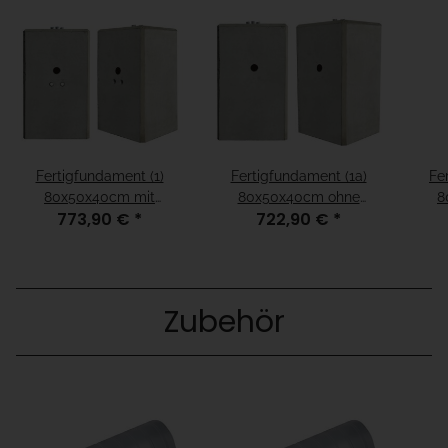
Fertigfundament (1)
Fertigfundament (1a)
Fe
80x50x40cm mit
80x50x40cm ohne
8
773,90 €
*
722,90 €
*
Kabelleerrohre
Kabelleerrohre
Zubehör