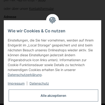
per Fax: +49 (0) 8752 - 9599
oder über unser
Kontaktformular
Adresse
Bauer-Systemtechnik GmbH
Wie wir Cookies & Co nutzen
Gewerbering 17
Einstellungen, die Sie hier vornehmen, werden auf Ihrem
84072 Au i.d. Hallertau
Endgerät im „Local Storage“ gespeichert und sind beim
nächsten Besuch unseres Onlineshops wieder aktiv. Sie
info@bauer-tore.de
können diese Einstellungen jederzeit ändern
(Fingerabdruck-Icon links unten). Informationen zur
Cookie-Funktionsdauer sowie Details zu technisch
notwendigen Cookies erhalten Sie in unserer
Datenschutzerklärung
.
Impressum
|
Datenschutz
Vertrag widerrufen
Alle akzeptieren
* Alle Preise inkl. gesetzlicher USt., zzgl.
Versand