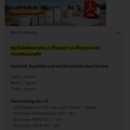
Beschreibung
mit
Kabelleerrohre 2x Ø32mm + 2x Ø25mm und
Anschlussmuffe
Optional: Geglättet und mit Betonfarbe beschichtet
Höhe = 80cm
Breite = 65cm
Tiefe = 60cm
Verwendung für z.B.:
- Drehflügeltore mit max. 4,5m Breite / 180kg
- Schranke Michelangelo 6m / 8m
- Schranke MBAR 6m / 7m
- Schranke LBAR 8m / 9m