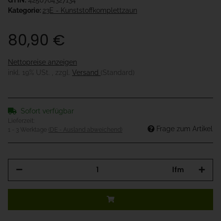
GTIN:
4250764327134
Kategorie:
23E - Kunststoffkomplettzaun
80,90 €
Nettopreise anzeigen
inkl. 19% USt. , zzgl.
Versand
(Standard)
Sofort verfügbar
Lieferzeit:
Frage zum Artikel
1 - 3 Werktage
(DE - Ausland abweichend)
lfm