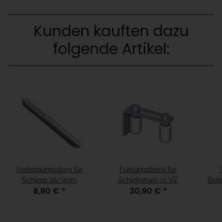
Kunden kauften dazu
folgende Artikel:
Verbindungsdorn für
Führungsbock für
Schiene 16/3mm
Schiebetore (1) VZ
Befe
8,90 €
*
30,90 €
*
A