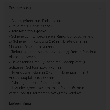
Beschreibung
- Bodengeführt zum Einbetonieren
- Rolle mit Außenstützbock
-
Torgewicht bis 400kg
-
Schiene zum Einbetonieren (
Rundnut
): 1x Schiene 6m,
1x Schiene 3m, Rundung Ø16mm, Breite ca. 44mm,
Materialstärke 3mm, verzinkt
- Torlaufrolle (mit Außenstützbock): 75/16mm Rundnut,
bis 200kg, verzinkt
- Hakenschloss mit Zylinder: mit Gegenplatte, 3
Schlüssel, Schloss 120x54x15mm
- Torendpuffer: Gummi Ø42mm, Höhe 120mm, mit
Anschraubplatte 100x72mm
- Führungsbock für Schiebetore:
L-Winkel 170x100x6mm, mit 2 Rollen, Ø40mm,
verstellbar für Torrahmen 0-76,5mm, verzinkt
Lieferumfang
: