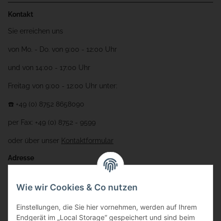
Kontakt
Sie erreichen uns
von Mo. - Do. von 9:00 - 12:00 Uhr
und von 14:00 - 17:00 Uhr
Freitag von 9:00 - 12:00 Uhr unter:
☎️ +49 (0) 8752 8658090
per Fax: +49 (0) 8752 - 9599
oder über unser
Kontaktformular
Adresse
Bauer-Systemtechnik GmbH
Wie wir Cookies & Co nutzen
Gewerbering 17
Einstellungen, die Sie hier vornehmen, werden auf Ihrem
84072 Au i.d. Hallertau
Endgerät im „Local Storage“ gespeichert und sind beim