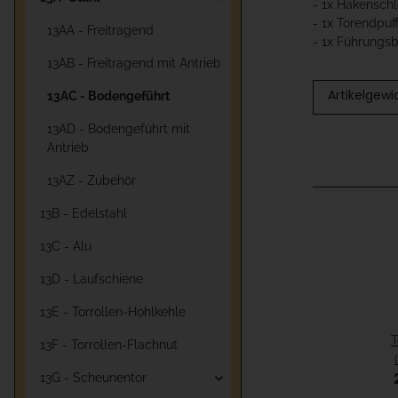
- 1x Hakensch
- 1x Torendpuf
13AA - Freitragend
- 1x Führungs
13AB - Freitragend mit Antrieb
Artikelgewi
13AC - Bodengeführt
13AD - Bodengeführt mit
Antrieb
13AZ - Zubehör
13B - Edelstahl
13C - Alu
13D - Laufschiene
13E - Torrollen-Hohlkehle
T
13F - Torrollen-Flachnut
13G - Scheunentor