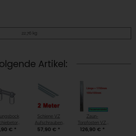
22,76
kg
lgende Artikel:
rungsbock
Schiene VZ
Zaun-
chiebetore
Aufschrauben
Torpfosten VZ,
,90 €
*
57,90 €
*
126,90 €
*
(1) VZ
16mm, Länge 2m
zum
Einbetonieren,