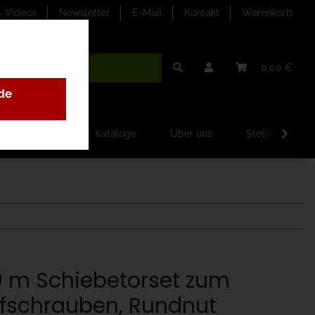
- Videos
Newsletter
E-Mail
Kontakt
Warenkorb
0,00 €
de
ilder-Galerien
Kataloge
Über uns
Stellenangebo
0 m Schiebetorset zum
fschrauben, Rundnut