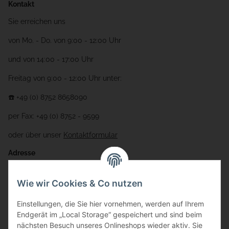
Kontakt
Sie erreichen uns
von Mo. - Do. von 9:00 - 12:00 Uhr
und von 14:00 - 17:00 Uhr
Freitag von 9:00 - 12:00 Uhr unter:
☎️ +49 (0) 8752 8658090
per Fax: +49 (0) 8752 - 9599
oder über unser
Kontaktformular
Adresse
Bauer-Systemtechnik GmbH
Wie wir Cookies & Co nutzen
Gewerbering 17
Einstellungen, die Sie hier vornehmen, werden auf Ihrem
84072 Au i.d. Hallertau
Endgerät im „Local Storage“ gespeichert und sind beim
nächsten Besuch unseres Onlineshops wieder aktiv. Sie
info@bauer-tore.de