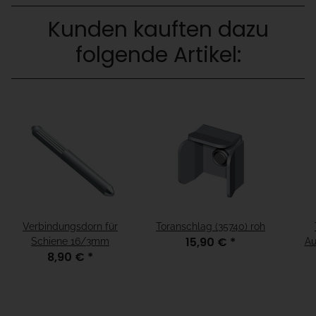
Kunden kauften dazu
folgende Artikel:
Verbindungsdorn für
Toranschlag (35740) roh
15,90 €
*
Schiene 16/3mm
Au
8,90 €
*