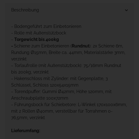
Beschreibung
- Bodengeführt zum Einbetonieren
- Rolle mit Außenstützbock
-
Torgewicht bis 400kg
-
Schiene zum Einbetonieren (
Rundnut
): 2x Schiene 6m,
Rundung Ø15mm, Breite ca. 44mm, Materialstärke 3mm,
verzinkt
- Torlaufrolle (mit Außenstützbock): 75/16mm Rundnut
bis 200kg, verzinkt
- Hakenschloss mit Zylinder: mit Gegenplatte, 3
Schlüssel, Schloss 120x54x15mm
- Torendpuffer: Gummi Ø42mm, Höhe 120mm, mit
Anschraubplatte 100x72mm
- Führungsbock für Schiebetore: L-Winkel 170x100x6mm,
mit 2 Rollen Ø40mm, verstellbar für Torrahmen 0-
76,5mm, verzinkt
Lieferumfang: