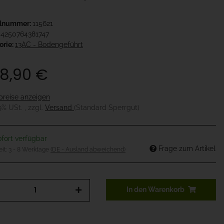
elnummer:
115621
4250764381747
orie:
13AC - Bodengeführt
8,90 €
preise anzeigen
19% USt. , zzgl.
Versand
(Standard Sperrgut)
fort verfügbar
Frage zum Artikel
eit:
3 - 8 Werktage
(DE - Ausland abweichend)
In den Warenkorb