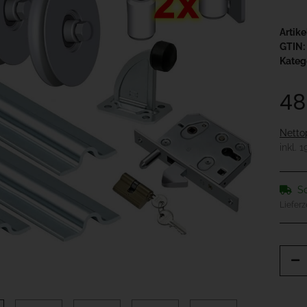
Artik
GTIN:
Kateg
48
Netto
inkl. 
So
Lieferz