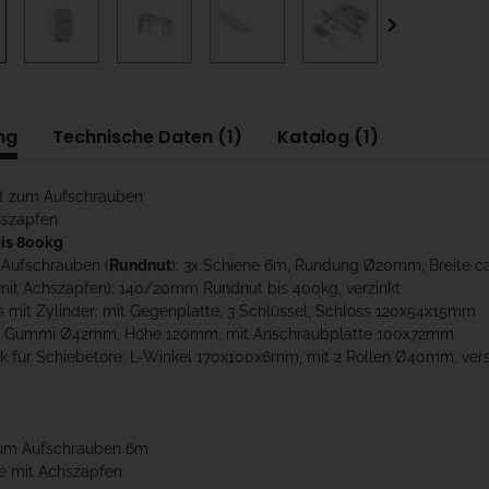
ng
Technische Daten (1)
Katalog (1)
t zum Aufschrauben
hszapfen
bis 800kg
Aufschrauben (
Rundnut
): 3x Schiene 6m, Rundung Ø20mm, Breite ca
 (mit Achszapfen): 140/20mm Rundnut bis 400kg, verzinkt
 mit Zylinder: mit Gegenplatte, 3 Schlüssel, Schloss 120x54x15mm
er: Gummi Ø42mm, Höhe 120mm, mit Anschraubplatte 100x72mm
k für Schiebetore: L-Winkel 170x100x6mm, mit 2 Rollen Ø40mm, verst
zum Aufschrauben 6m
lle mit Achszapfen