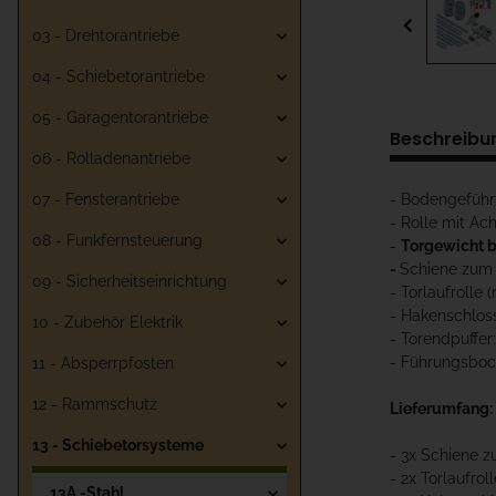
03 - Drehtorantriebe
04 - Schiebetorantriebe
05 - Garagentorantriebe
Beschreibu
06 - Rolladenantriebe
- Bodengeführ
07 - Fensterantriebe
- Rolle mit Ac
08 - Funkfernsteuerung
-
Torgewicht 
-
Schiene zum 
09 - Sicherheitseinrichtung
- Torlaufrolle
- Hakenschloss
10 - Zubehör Elektrik
- Torendpuff
- Führungsboc
11 - Absperrpfosten
12 - Rammschutz
Lieferumfang:
13 - Schiebetorsysteme
- 3x Schiene 
- 2x Torlaufro
13A -Stahl