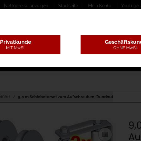
Nettopreise anzeigen
Startseite
Mein Konto
YouTube 
Privatkunde
Geschäftskun
MIT MwSt.
OHNE MwSt.
ungstexte
Montageleistungen
Begutachtung
B
führt
9,0 m Schiebetorset zum Aufschrauben, Rundnut
9,
Au