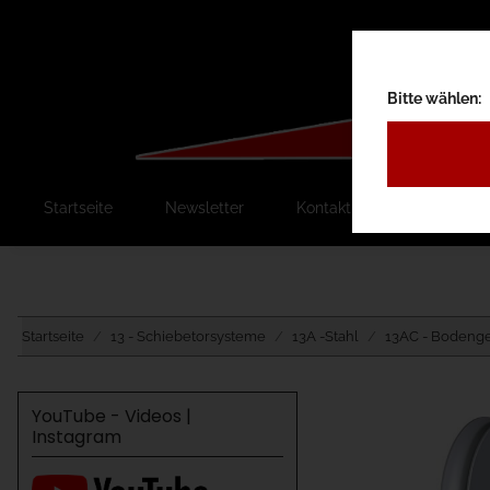
Bitte wählen:
Startseite
Newsletter
Kontakt
Ausschreib
Startseite
13 - Schiebetorsysteme
13A -Stahl
13AC - Bodenge
YouTube - Videos |
Instagram