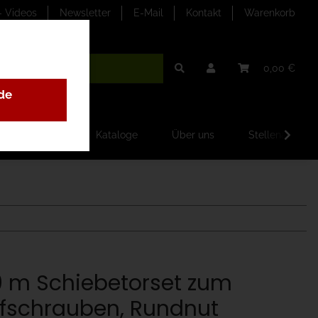
- Videos
Newsletter
E-Mail
Kontakt
Warenkorb
0,00 €
de
ilder-Galerien
Kataloge
Über uns
Stellenangebo
0 m Schiebetorset zum
fschrauben, Rundnut