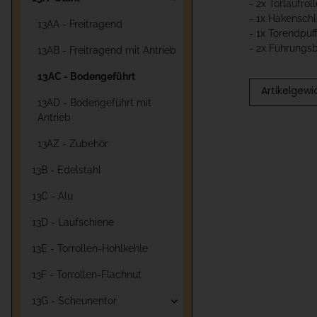
- 2x Torlaufrol
- 1x Hakensch
13AA - Freitragend
- 1x Torendpuf
- 2x Führungs
13AB - Freitragend mit Antrieb
13AC - Bodengeführt
Artikelgewi
13AD - Bodengeführt mit
Antrieb
13AZ - Zubehör
13B - Edelstahl
13C - Alu
13D - Laufschiene
13E - Torrollen-Hohlkehle
13F - Torrollen-Flachnut
13G - Scheunentor