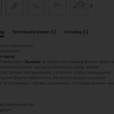
ng
Technische Daten (1)
Katalog (1)
t zum Einbetonieren
nenstützbock
is 840kg
Einbetonieren (
Rundnut
): 3x Schiene 6m, Rundung Ø20mm, Breite ca
 (mit Innenstützbock): 140/20mm Rundnut bis 420kg, verzinkt
 mit Zylinder: mit Gegenplatte, 3 Schlüssel, Schloss 120x54x15mm
er: Gummi Ø42mm, Höhe 120mm, mit Anschraubplatte 100x72mm
k für Schiebetore: L-Winkel 170x100x6mm, mit 2 Rollen Ø40mm, verst
zum Einbetonieren 6m
ngsdorn