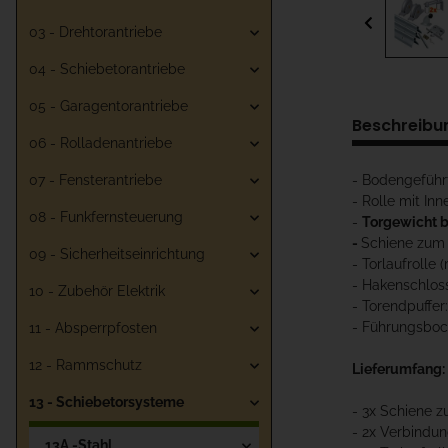
03 - Drehtorantriebe
04 - Schiebetorantriebe
05 - Garagentorantriebe
Beschreibu
06 - Rolladenantriebe
- Bodengeführ
07 - Fensterantriebe
- Rolle mit In
08 - Funkfernsteuerung
-
Torgewicht b
-
Schiene zum 
09 - Sicherheitseinrichtung
- Torlaufrolle
- Hakenschloss
10 - Zubehör Elektrik
- Torendpuff
- Führungsboc
11 - Absperrpfosten
12 - Rammschutz
Lieferumfang:
13 - Schiebetorsysteme
- 3x Schiene 
- 2x Verbindu
13A -Stahl