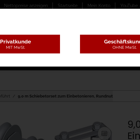
Nettopreise anzeigen
Startseite
Mein Konto
YouTube 
Privatkunde
Geschäftskun
MIT MwSt.
OHNE MwSt.
ungstexte
Montageleistungen
Begutachtung
B
führt
9,0 m Schiebetorset zum Einbetonieren, Rundnut
9,
Ei