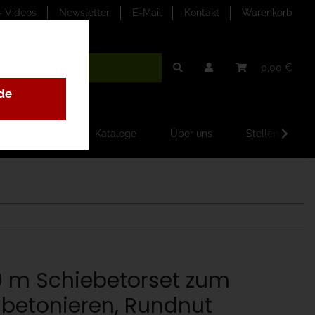
- Videos
Newsletter
E-Mail
Kontakt
Warenkorb
0,00 €
de
ilder-Galerien
Kataloge
Über uns
Stellenangebo
0 m Schiebetorset zum
nbetonieren, Rundnut