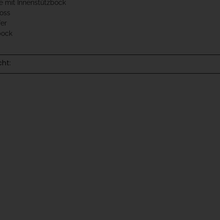
le mit Innenstützbock
loss
fer
bock
cht: