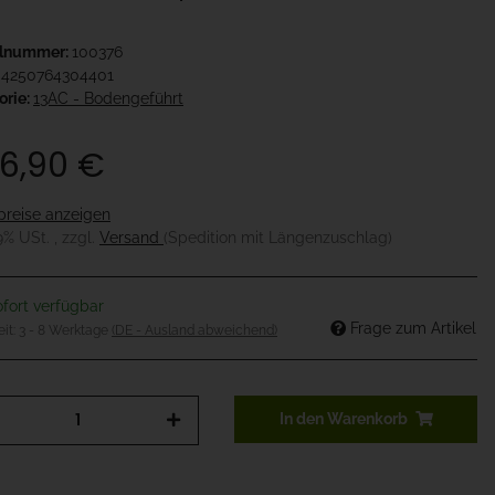
elnummer:
100376
4250764304401
orie:
13AC - Bodengeführt
6,90 €
preise anzeigen
19% USt. , zzgl.
Versand
(Spedition mit Längenzuschlag)
fort verfügbar
Frage zum Artikel
eit:
3 - 8 Werktage
(DE - Ausland abweichend)
In den Warenkorb