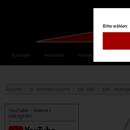
Bitte wählen:
Startseite
Newsletter
Kontakt
Ausschreib
Startseite
13 - Schiebetorsysteme
13A -Stahl
13AC - Bodenge
YouTube - Videos |
Instagram