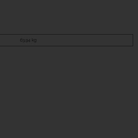
63,94
kg