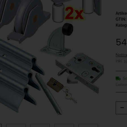
Artik
GTIN:
Kateg
54
Netto
inkl. 
So
Lieferz