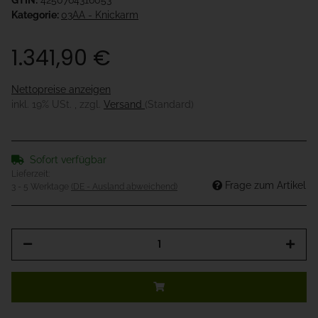
GTIN:
4250764316053
Kategorie:
03AA - Knickarm
1.341,90 €
Nettopreise anzeigen
inkl. 19% USt. , zzgl.
Versand
(Standard)
Sofort verfügbar
Lieferzeit:
Frage zum Artikel
3 - 5 Werktage
(DE - Ausland abweichend)