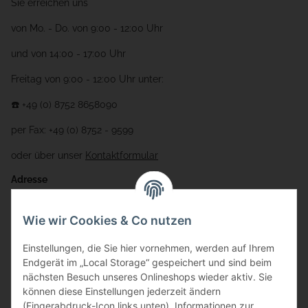
Sie erreichen uns
von Mo. - Do. von 9:00 - 12:00 Uhr
und von 14:00 - 17:00 Uhr
Freitag von 9:00 - 12:00 Uhr unter:
☎️ +49 (0) 8752 8658090
per Fax: +49 (0) 8752 - 9599
oder über unser
Kontaktformular
Adresse
Bauer-Systemtechnik GmbH
Wie wir Cookies & Co nutzen
Gewerbering 17
Einstellungen, die Sie hier vornehmen, werden auf Ihrem
84072 Au i.d. Hallertau
Endgerät im „Local Storage“ gespeichert und sind beim
nächsten Besuch unseres Onlineshops wieder aktiv. Sie
info@bauer-tore.de
können diese Einstellungen jederzeit ändern
(Fingerabdruck-Icon links unten). Informationen zur