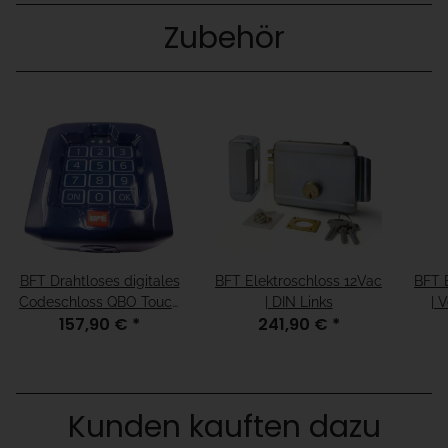
Zubehör
BFT Drahtloses digitales
BFT Elektroschloss 12Vac
BFT 
Codeschloss QBO Touch
| DIN Links
| 
157,90 €
*
241,90 €
*
10 Kanal 433 MHz
Kunden kauften dazu