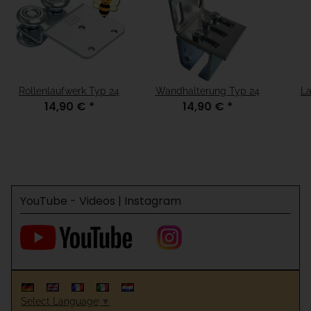
Rollenlaufwerk Typ 24
Wandhalterung Typ 24
La
14,90 €
*
14,90 €
*
YouTube - Videos | Instagram
Select Language
▼