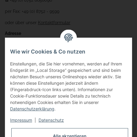
☎️ +49 (0) 8752 8658090
per Fax: +49 (0) 8752 - 9599
oder über unser
Kontaktformular
Adresse
Bauer-Systemtechnik GmbH
Wie wir Cookies & Co nutzen
Gewerbering 17
Einstellungen, die Sie hier vornehmen, werden auf Ihrem
84072 Au i.d. Hallertau
Endgerät im „Local Storage“ gespeichert und sind beim
nächsten Besuch unseres Onlineshops wieder aktiv. Sie
info@bauer-tore.de
können diese Einstellungen jederzeit ändern
(Fingerabdruck-Icon links unten). Informationen zur
Cookie-Funktionsdauer sowie Details zu technisch
notwendigen Cookies erhalten Sie in unserer
Datenschutzerklärung
.
Impressum
|
Datenschutz
Vertrag widerrufen
Alle akzeptieren