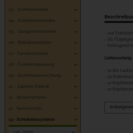
03 - Drehtorantriebe
Beschreibu
04 - Schiebetorantriebe
05 - Garagentorantriebe
- aus Edelstah
- bis Flügelge
06 - Rolladenantriebe
- freitragend 
07 - Fensterantriebe
Lieferumfang:
08 - Funkfernsteuerung
- 1x 6m Laufs
09 - Sicherheitseinrichtung
- 2x Rollenboc
- 1x Kopfdecke
10 - Zubehör Elektrik
- 1x Kopfdecke
11 - Absperrpfosten
Artikelgewi
12 - Rammschutz
13 - Schiebetorsysteme
13A -Stahl