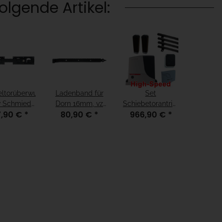
lgende Artikel:
ltorüberwurf
Ladenband für
Set
w Schmiede
Dorn 16mm, vz
Schiebetorantrieb
7,90 €
*
80,90 €
*
966,90 €
*
gehämmert"
sw Schmiede
Robus HS 500 -
randgehämmert
HighSpeed