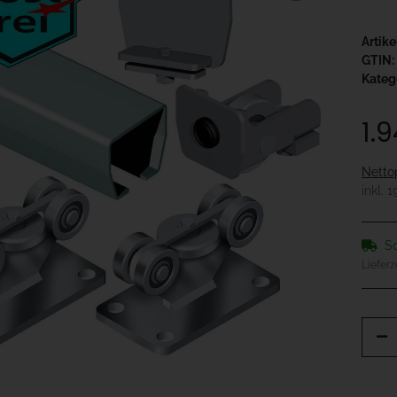
Artik
GTIN:
Kateg
1.
Netto
inkl. 
So
Lieferz