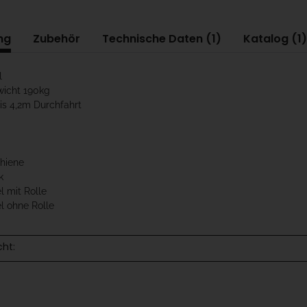
ng
Zubehör
Technische Daten (1)
Katalog (1)
l
wicht 190kg
bis 4,2m Durchfahrt
chiene
k
l mit Rolle
l ohne Rolle
cht: