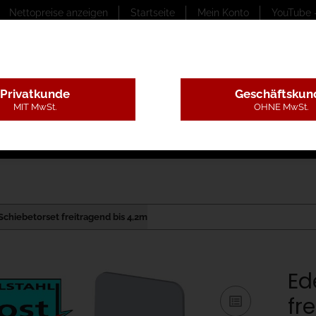
Nettopreise anzeigen
Startseite
Mein Konto
YouTube 
Privatkunde
Geschäftskun
MIT MwSt.
OHNE MwSt.
ungstexte
Montageleistungen
Begutachtung
B
Schiebetorset freitragend bis 4,2m
Ed
fr