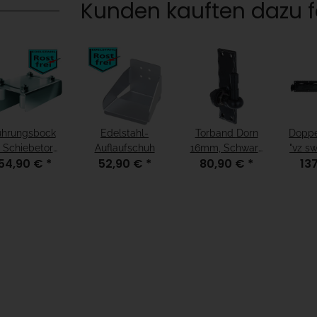
Kunden kauften dazu fo
ührungsbock
Edelstahl-
Torband Dorn
Doppe
r Schiebetore
Auflaufschuh
16mm, Schwarz
"vz s
154,90 €
*
52,90 €
*
80,90 €
*
13
(5) VA
"vz sw
rand
gehämmert"