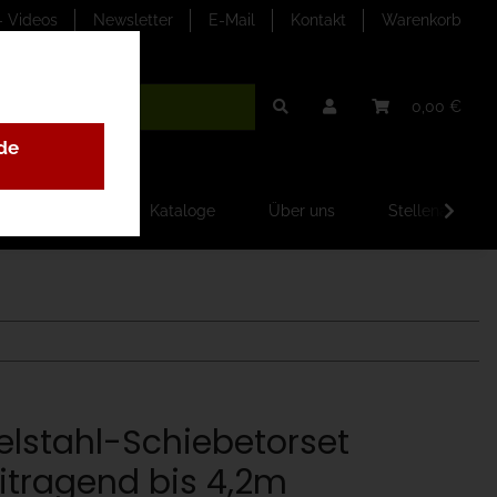
- Videos
Newsletter
E-Mail
Kontakt
Warenkorb
0,00 €
de
ilder-Galerien
Kataloge
Über uns
Stellenangebo
elstahl-Schiebetorset
eitragend bis 4,2m