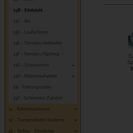
13B - Edelstahl
13C - Alu
13D - Laufschiene
13E - Torrollen-Hohlkehle
13F - Torrollen-Flachnut
F
fü
13G - Scheunentor
13H - Röhrenlaufwerke
13I - Führungsrollen
13Z - Schiebetor-Zubehör
14 - Röhrenlaufwerke
15 - Transportbahn-Systeme
16 - Torbau - Einzelteile