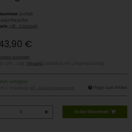
elnummer:
100618
4250764311621
orie:
13B - Edelstahl
943,90 €
preise anzeigen
19% USt. , zzgl.
Versand
(Spedition mit Längenzuschlag)
fort verfügbar
Frage zum Artikel
eit:
3 - 8 Werktage
(DE - Ausland abweichend)
In den Warenkorb