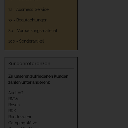
72 - Ausmess-Service
73 - Begutachtungen
80 - Verpackungsmaterial
100 - Sonderartikel
Kundenreferenzen
Zu unseren zufriedenen Kunden
zählen unter anderem:
Audi AG
BMW
Bosch
BRK
Bundeswehr
Campingplätze