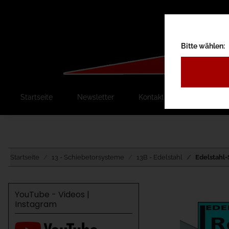
Bitte wählen:
Startseite
Newsletter
Kontakt
Ausschreib
Startseite
13 - Schiebetorsysteme
13B - Edelstahl
Edelstahl-
YouTube - Videos |
Instagram