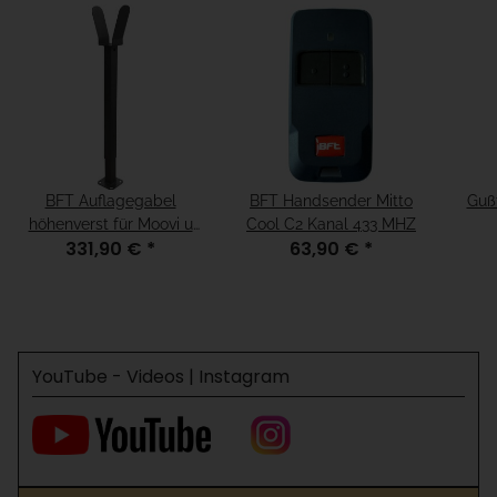
BFT Auflagegabel
BFT Handsender Mitto
Guß
höhenverst für Moovi u
Cool C2 Kanal 433 MHZ
331,90 €
*
63,90 €
*
gelo
Michelangelo
VIR/
YouTube - Videos | Instagram