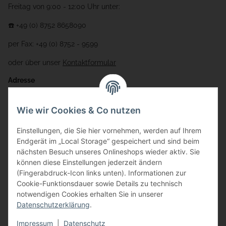
Freitag von 9:00 - 12:00 Uhr unter:
☎️ +49 (0) 8752 8658090
per Fax: +49 (0) 8752 - 9599
oder über unser
Kontaktformular
Adresse
Bauer-Systemtechnik GmbH
Wie wir Cookies & Co nutzen
Gewerbering 17
Einstellungen, die Sie hier vornehmen, werden auf Ihrem
84072 Au i.d. Hallertau
Endgerät im „Local Storage“ gespeichert und sind beim
nächsten Besuch unseres Onlineshops wieder aktiv. Sie
info@bauer-tore.de
können diese Einstellungen jederzeit ändern
(Fingerabdruck-Icon links unten). Informationen zur
Cookie-Funktionsdauer sowie Details zu technisch
notwendigen Cookies erhalten Sie in unserer
Datenschutzerklärung
.
Impressum
|
Datenschutz