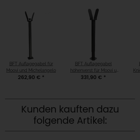
BFT Auflagegabel für
BFT Auflagegabel
Moovi und Michelangelo
höhenverst für Moovi u
Kni
262,90 €
*
331,90 €
*
Michelangelo
Kunden kauften dazu
folgende Artikel: